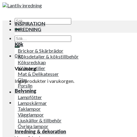
Sök
INSPIRATION
efter:
INREDNING
Sök
efter:
Kök
Brickor & Skärbrädor
0
kr
Köksdetaljer & kökstillbehör
Köksredskap
Kökstextilier
Varukorg
Mat & Delikatesser
Glas
Inga produkter i varukorgen.
Porslin
Belysning
Lampfötter
Lampskärmar
Taklampor
Vägglampor
Ljuskällor & tillbehör
Övriga lampor
Inredning & dekoration