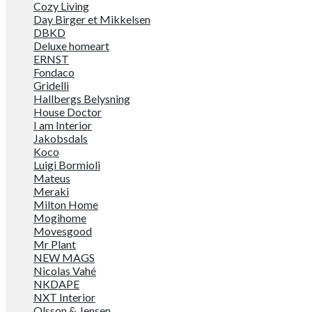
Cozy Living
Day Birger et Mikkelsen
DBKD
Deluxe homeart
ERNST
Fondaco
Gridelli
Hallbergs Belysning
House Doctor
I am Interior
Jakobsdals
Koco
Luigi Bormioli
Mateus
Meraki
Milton Home
Mogihome
Movesgood
Mr Plant
NEW MAGS
Nicolas Vahé
NKDAPE
NXT Interior
Olsson & Jensen