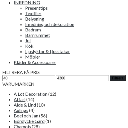
INREDNING
Presenttips
Textilier
Belysning
Inredning och dekoration
Badrum
Barnrummet
Jul
Kök
Ljuslyktor & Ljusstakar
Möbler
Kläder & Accessoarer
FILTRERA PÅ PRIS
Min
Max
Filtrera
pris
pris
VARUMÄRKEN
A Lot Decoration
(12)
Affari
(14)
Alde & Lind
(10)
Axlings
(4)
Boel och Jan
(56)
Börslycke Gård
(1)
Chamois
(28)