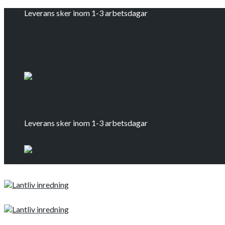
Skip
Leverans sker inom 1-3 arbetsdagar
to
content
Logga in
Om oss
Kontakta oss
Leverans sker inom 1-3 arbetsdagar