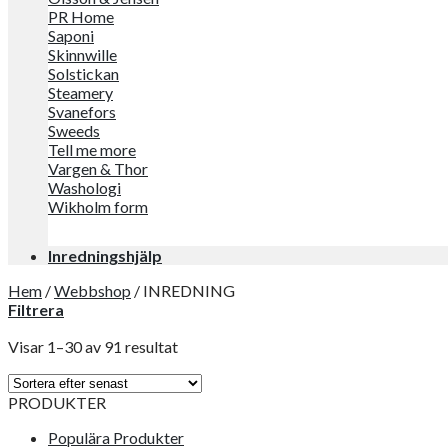
PR Home
Saponi
Skinnwille
Solstickan
Steamery
Svanefors
Sweeds
Tell me more
Vargen & Thor
Washologi
Wikholm form
Inredningshjälp
Hem
/
Webbshop
/
INREDNING
Filtrera
Visar 1–30 av 91 resultat
PRODUKTER
Populära Produkter