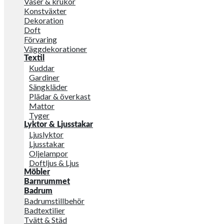
Vaser & krukor
Konstväxter
Dekoration
Doft
Förvaring
Väggdekorationer
Textil
Kuddar
Gardiner
Sängkläder
Plädar & överkast
Mattor
Tyger
Lyktor & Ljusstakar
Ljuslyktor
Ljusstakar
Oljelampor
Doftljus & Ljus
Möbler
Barnrummet
Badrum
Badrumstillbehör
Badtextilier
Tvätt & Städ