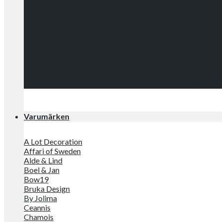
Kolla in alla våra snyg
Varumärken
A Lot Decoration
Affari of Sweden
Alde & Lind
Boel & Jan
Bow19
Bruka Design
By Jolima
Ceannis
Chamois