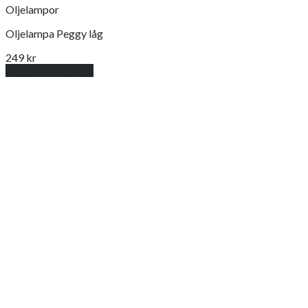
Oljelampor
Oljelampa Peggy låg
249
kr
Lägg till i varukorg