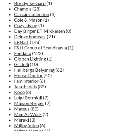
Börslycke Gård
(1)
Chamois
(28)
Classic collection
(3)
Cole & Mason
(1)
Cozy Living
(1)
Day Birger ET Mikkelsen
(0)
Deluxe homeart
(21)
ERNST
(148)
F&H Group of Scandinavia
(1)
Fondaco
(122)
Globen Lighting
(1)
Gridelli
(10)
Hallbergs Belysning
(62)
House Doctor
(50)
I am Interior
(6)
Jakobsdals
(82)
Koco
(6)
Luigi Bormioli
(7)
Maison Berger
(2)
Mateus
(80)
Men At Work
(2)
Meraki
(3)
Miljögården
(6)
Milton Home
(31)