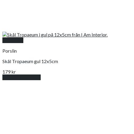
Snabbkoll
Porslin
Skål Tropaeum gul 12x5cm
179
kr
Lägg till i varukorg