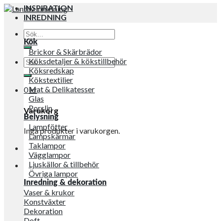
INSPIRATION
INREDNING
Sök
efter:
Kök
Brickor & Skärbrädor
Sök
Köksdetaljer & kökstillbehör
efter:
Köksredskap
Kökstextilier
Mat & Delikatesser
0
kr
Glas
Porslin
Varukorg
Belysning
Lampfötter
Inga produkter i varukorgen.
Lampskärmar
Taklampor
Vägglampor
Ljuskällor & tillbehör
Övriga lampor
Inredning & dekoration
Vaser & krukor
Konstväxter
Dekoration
Doft