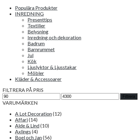
Populära Produkter
INREDNING
Presenttips
Textilier
Belysning
Inredning och dekoration
Badrum
Barnrummet
Jul
Kök
Ljuslyktor & Ljusstakar
Möbler
Kläder & Accessoarer
FILTRERA PÅ PRIS
Min
Max
Filtrera
pris
pris
VARUMÄRKEN
A Lot Decoration
(12)
Affari
(14)
Alde & Lind
(10)
Axlings
(4)
Boel och Jan
(56)