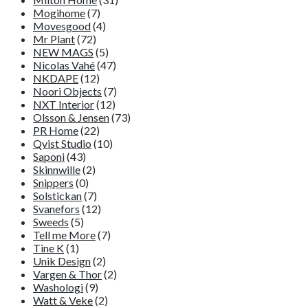
Mogihome
(7)
Movesgood
(4)
Mr Plant
(72)
NEW MAGS
(5)
Nicolas Vahé
(47)
NKDAPE
(12)
Noori Objects
(7)
NXT Interior
(12)
Olsson & Jensen
(73)
PR Home
(22)
Qvist Studio
(10)
Saponi
(43)
Skinnwille
(2)
Snippers
(0)
Solstickan
(7)
Svanefors
(12)
Sweeds
(5)
Tell me More
(7)
Tine K
(1)
Unik Design
(2)
Vargen & Thor
(2)
Washologi
(9)
Watt & Veke
(2)