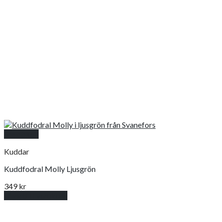
Snabbkoll
Kuddar
Kuddfodral Molly Ljusgrön
349
kr
Lägg till i varukorg