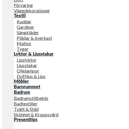
Förvaring
Väggdekorationer
Textil
Kuddar
Gardiner
Sängkläder
Plädar & överkast
Mattor
Tyger
Lyktor & Ljusstakar
Ljuslyktor
Ljusstakar
Oljelampor
Doftljus & Ljus
Möbler
Barnrummet
Badrum
Badrumstillbehör
Badtextilier
Tvätt & Städ
Skönhet & Kroppsvård
Presenttips