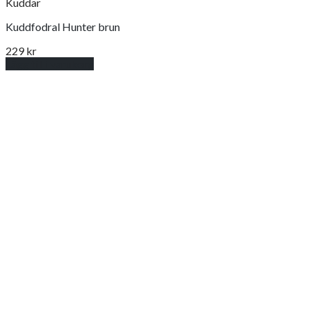
Kuddar
Kuddfodral Hunter brun
229
kr
Lägg till i varukorg