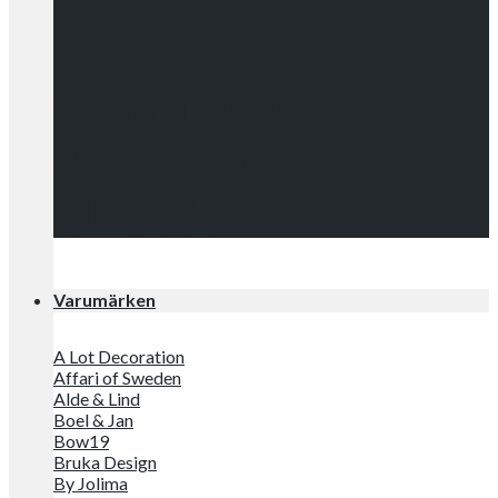
Kolla in alla
våra snygga
kläder!
Varumärken
A Lot Decoration
Affari of Sweden
Alde & Lind
Boel & Jan
Bow19
Bruka Design
By Jolima