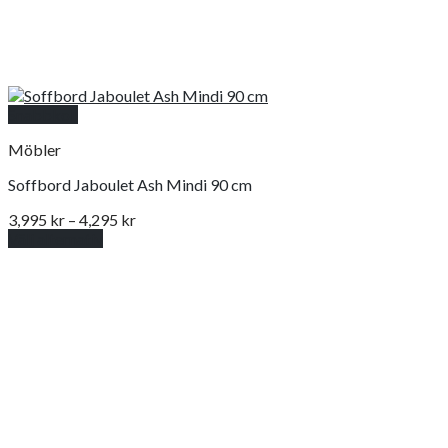
Snabbkoll
Möbler
Soffbord Jaboulet Ash Mindi 90 cm
Prisintervall:
3,995
kr
–
4,295
kr
3,995 kr
Välj alternativ
Den
till
här
4,295 kr
produkten
har
flera
varianter.
De
olika
alternativen
kan
väljas