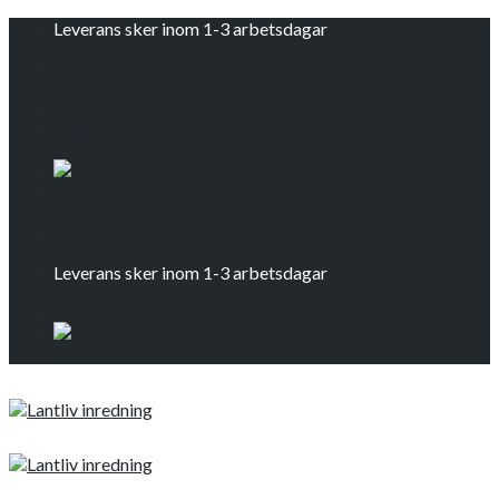
Skip
Leverans sker inom 1-3 arbetsdagar
to
content
Logga in
Om oss
Kontakta oss
Leverans sker inom 1-3 arbetsdagar