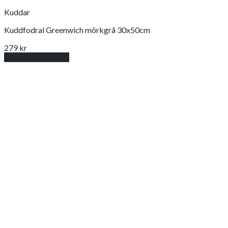
Kuddar
Kuddfodral Greenwich mörkgrå 30x50cm
279
kr
Lägg till i varukorg