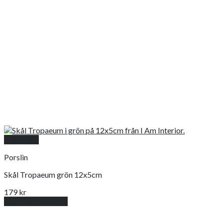
Snabbkoll
Porslin
Skål Tropaeum grön 12x5cm
179
kr
Lägg till i varukorg