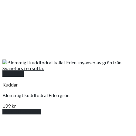
Snabbkoll
Kuddar
Blommigt kuddfodral Eden grön
199
kr
Lägg till i varukorg