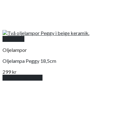
Snabbkoll
Oljelampor
Oljelampa Peggy 18,5cm
299
kr
Lägg till i varukorg