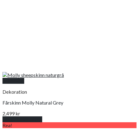
på
produktsidan
Snabbkoll
Dekoration
Fårskinn Molly Natural Grey
2,499
kr
Lägg till i varukorg
Rea!