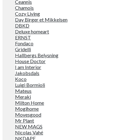
Ceannis
Chamois
Cozy Living
Day Birger et Mikkelsen
DBKD
Deluxe homeart
ERNST
Fondaco
Gridelli
Hallbergs Belysning
House Doctor
I am Interior
Jakobsdals
Koco
Luigi Bormioli
Mateus
Meraki
Milton Home
Mogihome
Movesgood
Mr Plant
NEW MAGS
Nicolas Vahé
NKDAPE