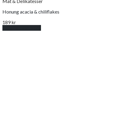
Mat & Delikatesser
Honung acacia & chiliflakes
189
kr
Lägg till i varukorg