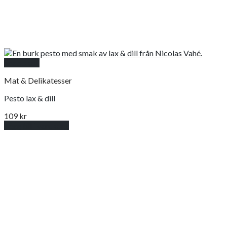
Snabbkoll
Mat & Delikatesser
Pesto lax & dill
109
kr
Lägg till i varukorg