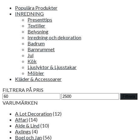
Populära Produkter
INREDNING
Presenttips
Textilier
Belysning
Inredning och dekoration
Badrum
Barnrummet
Jul
Kök
Ljuslyktor & Ljusstakar
Möbler
Kläder & Accessoarer
FILTRERA PÅ PRIS
Min
Max
Filtrera
pris
pris
VARUMÄRKEN
A Lot Decoration
(12)
Affari
(14)
Alde & Lind
(10)
Axlings
(4)
Boel och Jan
(56)