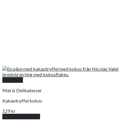
Snabbkoll
Mat & Delikatesser
Kakaotryffel kokos
129
kr
Lägg till i varukorg