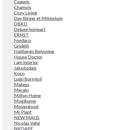
Ceannis
Chamois
Cozy Living
Day Birger et Mikkelsen
DBKD
Deluxe homeart
ERNST
Fondaco
Gridelli
Hallbergs Belysning
House Doctor
I am Interior
Jakobsdals
Koco
Luigi Bormioli
Mateus
Meraki
Milton Home
Mogihome
Movesgood
Mr Plant
NEW MAGS
Nicolas Vahé
NKDAPE