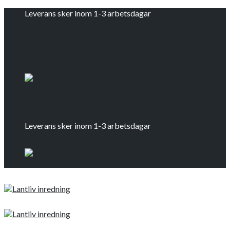
Skip
Leverans sker inom 1-3 arbetsdagar
to
content
Logga in
Om oss
Kontakta oss
Leverans sker inom 1-3 arbetsdagar