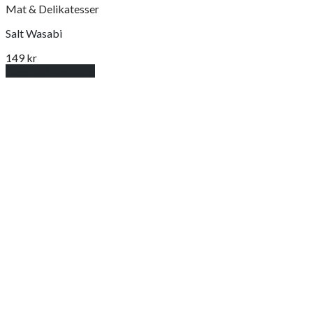
Mat & Delikatesser
Salt Wasabi
149
kr
Lägg till i varukorg