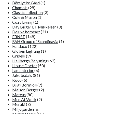
Börslycke Gård
(1)
Chamois
(28)
Classic collection
(3)
Cole & Mason
(1)
Cozy Living
(1)
Day Birger ET Mikkelsen
(0)
Deluxe homeart
(21)
ERNST
(148)
F&H Group of Scandinavia
(1)
Fondaco
(122)
Globen Lighting
(1)
Gridelli
(9)
Hallbergs Belysning
(62)
House Doctor
(50)
I am Interior
(6)
Jakobsdals
(81)
Koco
(6)
Luigi Bormioli
(7)
Maison Berger
(2)
Mateus
(80)
Men At Work
(2)
Meraki
(3)
Miljögården
(6)
Milton Home
(32)