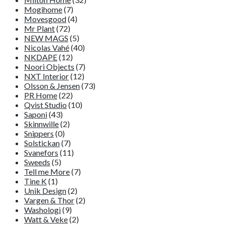
Mogihome
(7)
Movesgood
(4)
Mr Plant
(72)
NEW MAGS
(5)
Nicolas Vahé
(40)
NKDAPE
(12)
Noori Objects
(7)
NXT Interior
(12)
Olsson & Jensen
(73)
PR Home
(22)
Qvist Studio
(10)
Saponi
(43)
Skinnwille
(2)
Snippers
(0)
Solstickan
(7)
Svanefors
(11)
Sweeds
(5)
Tell me More
(7)
Tine K
(1)
Unik Design
(2)
Vargen & Thor
(2)
Washologi
(9)
Watt & Veke
(2)