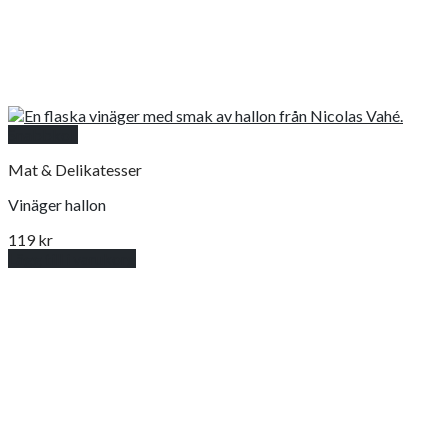
Snabbkoll
Mat & Delikatesser
Vinäger hallon
119
kr
Lägg till i varukorg