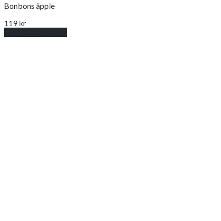
Bonbons äpple
119
kr
Lägg till i varukorg