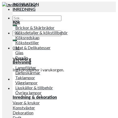
INSPIRATION
INREDNING
Sök
efter:
Kök
Brickor & Skärbrädor
Sök
Köksdetaljer & kökstillbehör
efter:
Köksredskap
Kökstextilier
Mat & Delikatesser
0
kr
Glas
Porslin
Varukorg
Belysning
Lampfötter
Inga produkter i varukorgen.
Lampskärmar
Taklampor
Vägglampor
Ljuskällor & tillbehör
Övriga lampor
Inredning & dekoration
Vaser & krukor
Konstväxter
Dekoration
Doft