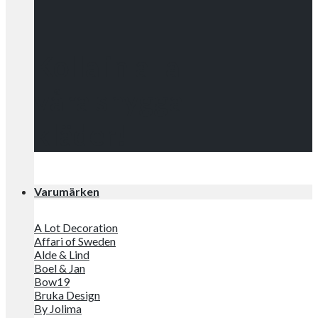
Kolla in alla
våra snygga
kläder!
Varumärken
A Lot Decoration
Affari of Sweden
Alde & Lind
Boel & Jan
Bow19
Bruka Design
By Jolima