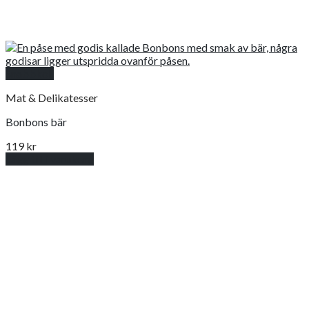
Snabbkoll
Mat & Delikatesser
Bonbons bär
119
kr
Lägg till i varukorg