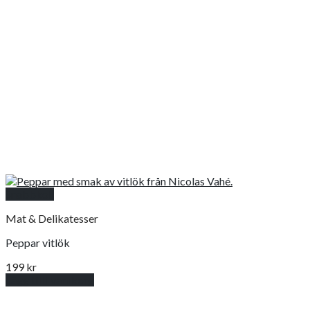
Snabbkoll
Mat & Delikatesser
Peppar vitlök
199
kr
Lägg till i varukorg