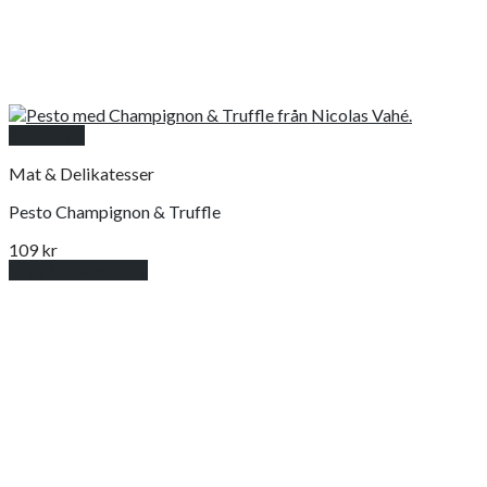
Snabbkoll
Mat & Delikatesser
Pesto Champignon & Truffle
109
kr
Lägg till i varukorg