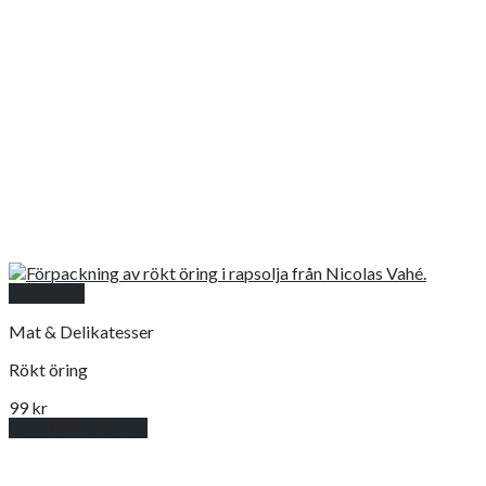
Snabbkoll
Mat & Delikatesser
Rökt öring
99
kr
Lägg till i varukorg