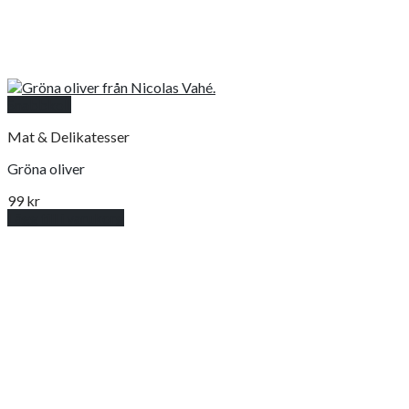
Snabbkoll
Mat & Delikatesser
Gröna oliver
99
kr
Lägg till i varukorg