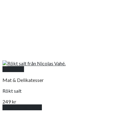
Snabbkoll
Mat & Delikatesser
Rökt salt
249
kr
Lägg till i varukorg