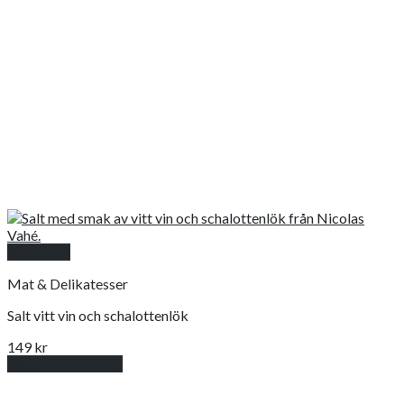
Snabbkoll
Mat & Delikatesser
Salt vitt vin och schalottenlök
149
kr
Lägg till i varukorg