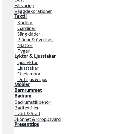
Förvaring
Väggdekorationer
Textil
Kuddar
Gardiner
Sängkläder
Plädar & överkast
Mattor
Tyger
Lyktor & Ljusstakar
Ljuslyktor
Ljusstakar
Oljelampor
Doftljus & Ljus
Möbler
Barnrummet
Badrum
Badrumstillbehör
Badtextilier
Tvätt & Städ
Skönhet & Kroppsvård
Presenttips