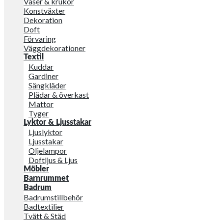
Vaser & krukor
Konstväxter
Dekoration
Doft
Förvaring
Väggdekorationer
Textil
Kuddar
Gardiner
Sängkläder
Plädar & överkast
Mattor
Tyger
Lyktor & Ljusstakar
Ljuslyktor
Ljusstakar
Oljelampor
Doftljus & Ljus
Möbler
Barnrummet
Badrum
Badrumstillbehör
Badtextilier
Tvätt & Städ