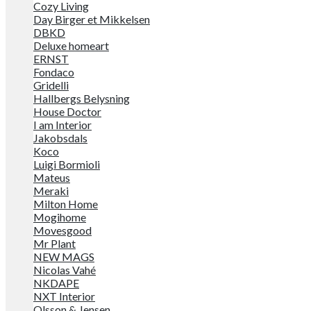
Cozy Living
Day Birger et Mikkelsen
DBKD
Deluxe homeart
ERNST
Fondaco
Gridelli
Hallbergs Belysning
House Doctor
I am Interior
Jakobsdals
Koco
Luigi Bormioli
Mateus
Meraki
Milton Home
Mogihome
Movesgood
Mr Plant
NEW MAGS
Nicolas Vahé
NKDAPE
NXT Interior
Olsson & Jensen