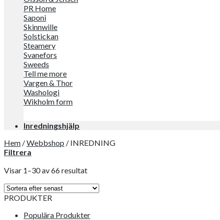
PR Home
Saponi
Skinnwille
Solstickan
Steamery
Svanefors
Sweeds
Tell me more
Vargen & Thor
Washologi
Wikholm form
Inredningshjälp
Hem
/
Webbshop
/
INREDNING
Filtrera
Visar 1–30 av 66 resultat
PRODUKTER
Populära Produkter