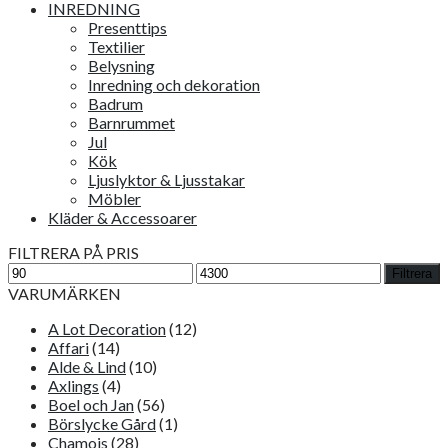
INREDNING
Presenttips
Textilier
Belysning
Inredning och dekoration
Badrum
Barnrummet
Jul
Kök
Ljuslyktor & Ljusstakar
Möbler
Kläder & Accessoarer
FILTRERA PÅ PRIS
Min
Max
Filtrera
pris
pris
VARUMÄRKEN
A Lot Decoration
(12)
Affari
(14)
Alde & Lind
(10)
Axlings
(4)
Boel och Jan
(56)
Börslycke Gård
(1)
Chamois
(28)