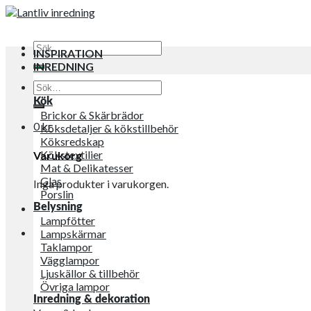
Sök
INSPIRATION
efter:
INREDNING
Sök
efter:
Kök
Brickor & Skärbrädor
0
kr
Köksdetaljer & kökstillbehör
Köksredskap
Kökstextilier
Varukorg
Mat & Delikatesser
Glas
Inga produkter i varukorgen.
Porslin
Belysning
Lampfötter
Lampskärmar
Taklampor
Vägglampor
Ljuskällor & tillbehör
Övriga lampor
Inredning & dekoration