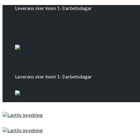
Skip
Leverans sker inom 1-3 arbetsdagar
to
content
Logga in
Om oss
Kontakta oss
Leverans sker inom 1-3 arbetsdagar