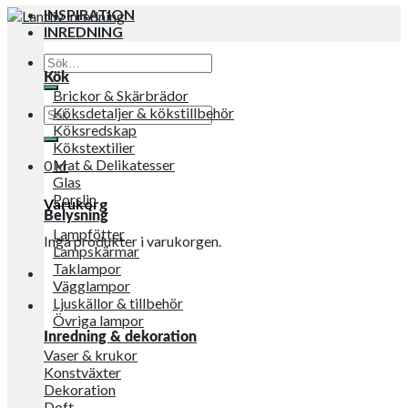
INSPIRATION
INREDNING
Sök
efter:
Kök
Brickor & Skärbrädor
Sök
Köksdetaljer & kökstillbehör
efter:
Köksredskap
Kökstextilier
Mat & Delikatesser
0
kr
Glas
Porslin
Varukorg
Belysning
Lampfötter
Inga produkter i varukorgen.
Lampskärmar
Taklampor
Vägglampor
Ljuskällor & tillbehör
Övriga lampor
Inredning & dekoration
Vaser & krukor
Konstväxter
Dekoration
Doft