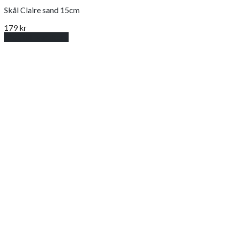
Skål Claire sand 15cm
179
kr
Lägg till i varukorg