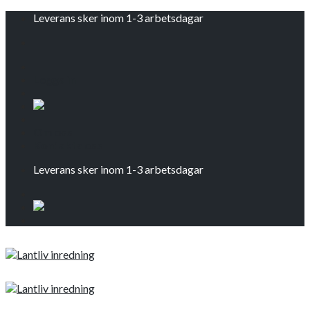
Skip
Leverans sker inom 1-3 arbetsdagar
to
content
Logga in
Om oss
Kontakta oss
Leverans sker inom 1-3 arbetsdagar