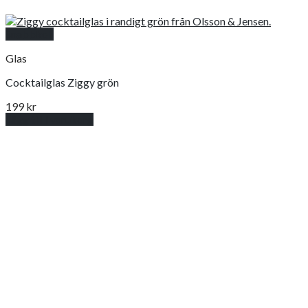
Snabbkoll
Glas
Cocktailglas Ziggy grön
199
kr
Lägg till i varukorg