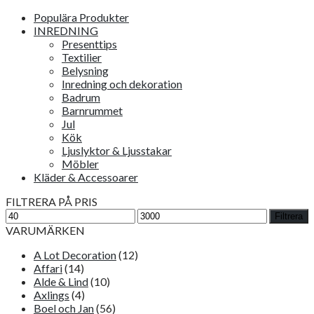
Populära Produkter
INREDNING
Presenttips
Textilier
Belysning
Inredning och dekoration
Badrum
Barnrummet
Jul
Kök
Ljuslyktor & Ljusstakar
Möbler
Kläder & Accessoarer
FILTRERA PÅ PRIS
Min
Max
Filtrera
pris
pris
VARUMÄRKEN
A Lot Decoration
(12)
Affari
(14)
Alde & Lind
(10)
Axlings
(4)
Boel och Jan
(56)