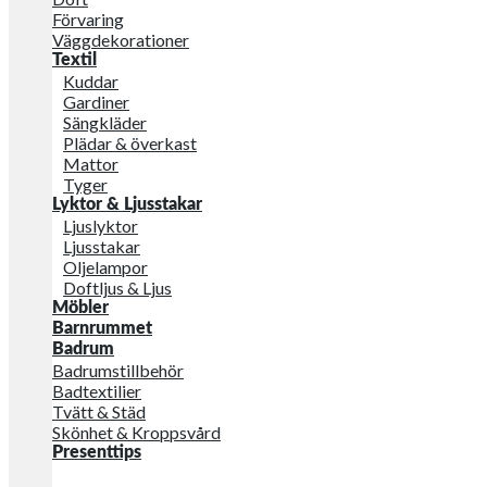
Förvaring
Väggdekorationer
Textil
Kuddar
Gardiner
Sängkläder
Plädar & överkast
Mattor
Tyger
Lyktor & Ljusstakar
Ljuslyktor
Ljusstakar
Oljelampor
Doftljus & Ljus
Möbler
Barnrummet
Badrum
Badrumstillbehör
Badtextilier
Tvätt & Städ
Skönhet & Kroppsvård
Presenttips