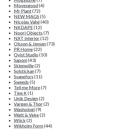
Movesgood
(4)
Mr Plant
(72)
NEW MAGS
(5)
Nicolas Vahé
(40)
NKDAPE
(12)
Noori Objects
(7)
NXT Interior
(12)
Olsson & Jensen
(73)
PR Home
(22)
Qvist Studio
(10)
Saponi
(43)
Skinnwille
(2)
Solstickan
(7)
Svanefors
(11)
Sweeds
(5)
Tell me More
(7)
Tine K
(1)
Unik Design
(2)
Vargen & Thor
(2)
Washologi
(9)
Watt & Veke
(2)
Wijck
(2)
Wikholm Form
(44)