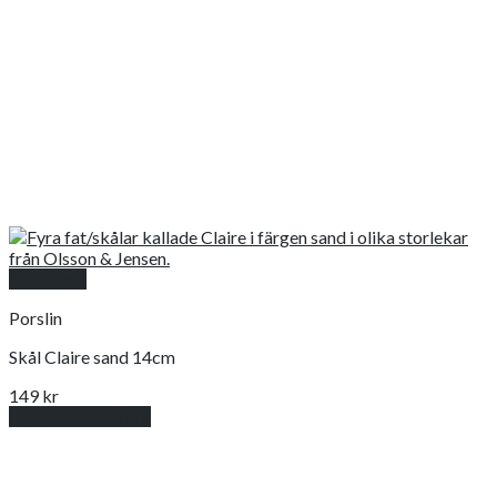
Snabbkoll
Porslin
Skål Claire sand 14cm
149
kr
Lägg till i varukorg