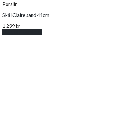
Porslin
Skål Claire sand 41cm
1,299
kr
Lägg till i varukorg