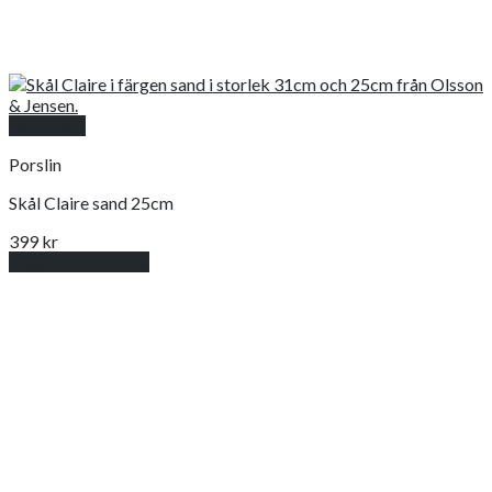
Snabbkoll
Porslin
Skål Claire sand 25cm
399
kr
Lägg till i varukorg