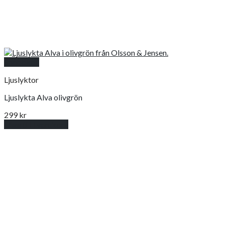
Snabbkoll
Ljuslyktor
Ljuslykta Alva olivgrön
299
kr
Lägg till i varukorg