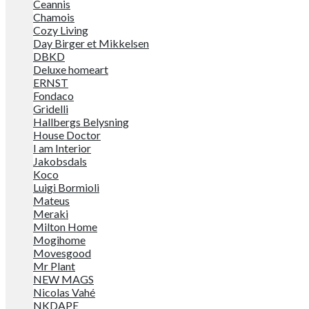
Ceannis
Chamois
Cozy Living
Day Birger et Mikkelsen
DBKD
Deluxe homeart
ERNST
Fondaco
Gridelli
Hallbergs Belysning
House Doctor
I am Interior
Jakobsdals
Koco
Luigi Bormioli
Mateus
Meraki
Milton Home
Mogihome
Movesgood
Mr Plant
NEW MAGS
Nicolas Vahé
NKDAPE