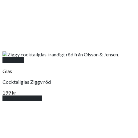
Snabbkoll
Glas
Cocktailglas Ziggy röd
199
kr
Lägg till i varukorg