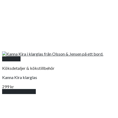
Snabbkoll
Köksdetaljer & kökstillbehör
Kanna Kira klarglas
299
kr
Lägg till i varukorg