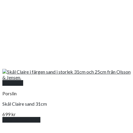
Snabbkoll
Porslin
Skål Claire sand 31cm
699
kr
Lägg till i varukorg