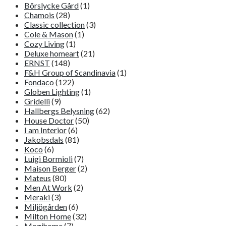
Börslycke Gård
(1)
Chamois
(28)
Classic collection
(3)
Cole & Mason
(1)
Cozy Living
(1)
Deluxe homeart
(21)
ERNST
(148)
F&H Group of Scandinavia
(1)
Fondaco
(122)
Globen Lighting
(1)
Gridelli
(9)
Hallbergs Belysning
(62)
House Doctor
(50)
I am Interior
(6)
Jakobsdals
(81)
Koco
(6)
Luigi Bormioli
(7)
Maison Berger
(2)
Mateus
(80)
Men At Work
(2)
Meraki
(3)
Miljögården
(6)
Milton Home
(32)
Mogihome
(7)