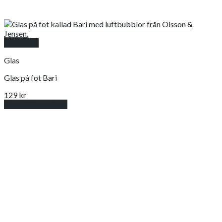
Snabbkoll
Glas
Glas på fot Bari
129
kr
Lägg till i varukorg