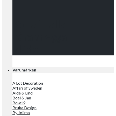
Kolla in alla
våra snygga
kläder!
Varumärken
A Lot Decoration
Affari of Sweden
Alde & Lind
Boel & Jan
Bow19
Bruka Design
By Jolima