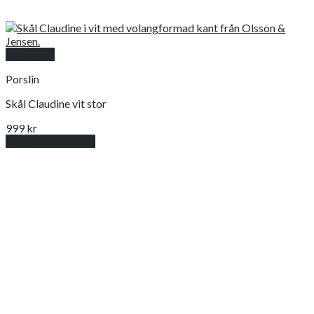
Snabbkoll
Porslin
Skål Claudine vit stor
999
kr
Lägg till i varukorg