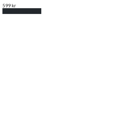
599
kr
Lägg till i varukorg