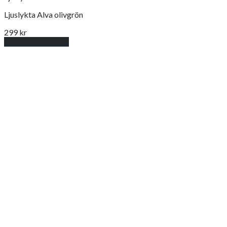
Ljuslykta Alva olivgrön
299
kr
Lägg till i varukorg