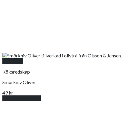
Snabbkoll
Köksredskap
Smörkniv Oliver
49
kr
Lägg till i varukorg