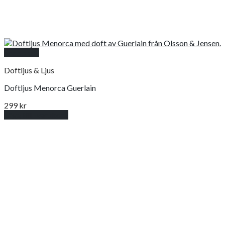
Snabbkoll
Doftljus & Ljus
Doftljus Menorca Guerlain
299
kr
Lägg till i varukorg