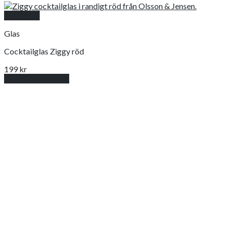
Snabbkoll
Glas
Cocktailglas Ziggy röd
199
kr
Lägg till i varukorg