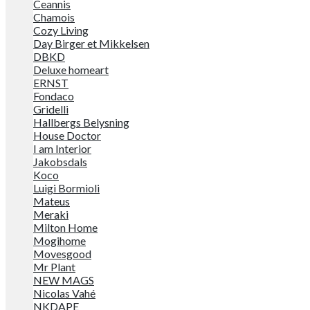
Ceannis
Chamois
Cozy Living
Day Birger et Mikkelsen
DBKD
Deluxe homeart
ERNST
Fondaco
Gridelli
Hallbergs Belysning
House Doctor
I am Interior
Jakobsdals
Koco
Luigi Bormioli
Mateus
Meraki
Milton Home
Mogihome
Movesgood
Mr Plant
NEW MAGS
Nicolas Vahé
NKDAPE