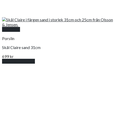
Snabbkoll
Porslin
Skål Claire sand 31cm
699
kr
Lägg till i varukorg