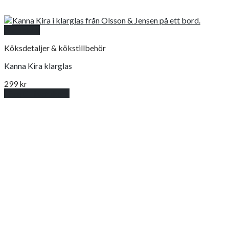
Snabbkoll
Köksdetaljer & kökstillbehör
Kanna Kira klarglas
299
kr
Lägg till i varukorg