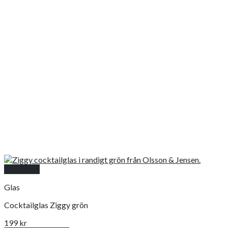
Snabbkoll
Glas
Cocktailglas Ziggy grön
199
kr