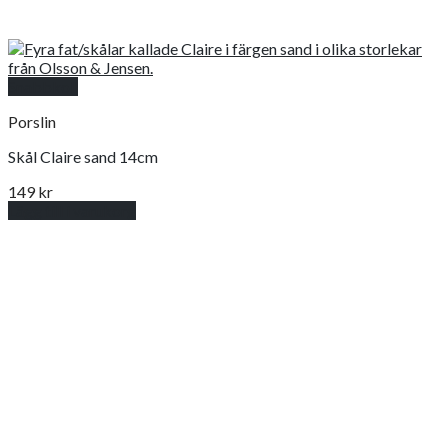
Snabbkoll
Porslin
Skål Claire sand 14cm
149
kr
Lägg till i varukorg