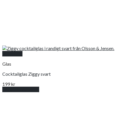
Snabbkoll
Glas
Cocktailglas Ziggy svart
199
kr
Lägg till i varukorg