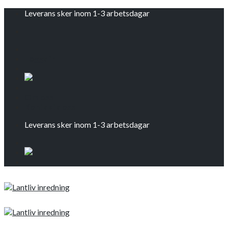
Skip
Leverans sker inom 1-3 arbetsdagar
to
content
Logga in
Om oss
Kontakta oss
Leverans sker inom 1-3 arbetsdagar