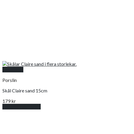
Snabbkoll
Porslin
Skål Claire sand 15cm
179
kr
Lägg till i varukorg