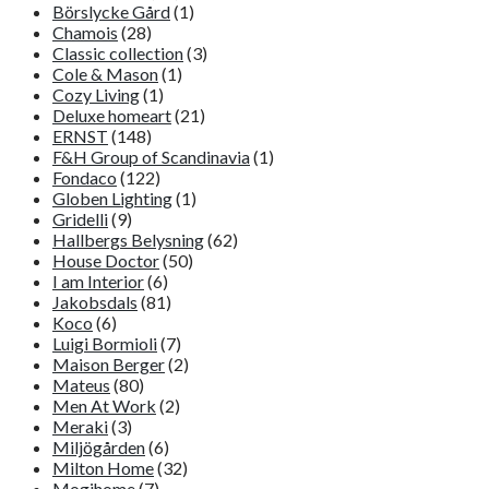
Börslycke Gård
(1)
Chamois
(28)
Classic collection
(3)
Cole & Mason
(1)
Cozy Living
(1)
Deluxe homeart
(21)
ERNST
(148)
F&H Group of Scandinavia
(1)
Fondaco
(122)
Globen Lighting
(1)
Gridelli
(9)
Hallbergs Belysning
(62)
House Doctor
(50)
I am Interior
(6)
Jakobsdals
(81)
Koco
(6)
Luigi Bormioli
(7)
Maison Berger
(2)
Mateus
(80)
Men At Work
(2)
Meraki
(3)
Miljögården
(6)
Milton Home
(32)
Mogihome
(7)