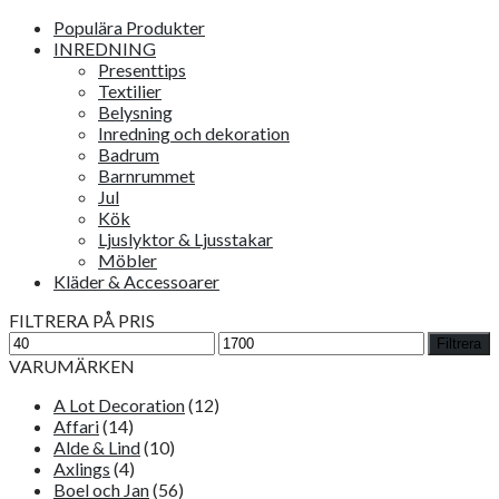
Populära Produkter
INREDNING
Presenttips
Textilier
Belysning
Inredning och dekoration
Badrum
Barnrummet
Jul
Kök
Ljuslyktor & Ljusstakar
Möbler
Kläder & Accessoarer
FILTRERA PÅ PRIS
Min
Max
Filtrera
pris
pris
VARUMÄRKEN
A Lot Decoration
(12)
Affari
(14)
Alde & Lind
(10)
Axlings
(4)
Boel och Jan
(56)