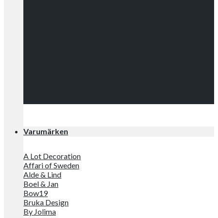
Kolla in alla
våra snygga
kläder!
Varumärken
A Lot Decoration
Affari of Sweden
Alde & Lind
Boel & Jan
Bow19
Bruka Design
By Jolima