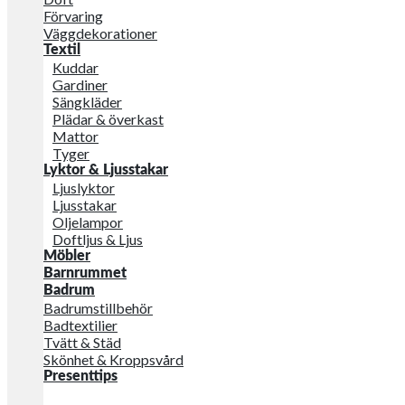
Förvaring
Väggdekorationer
Textil
Kuddar
Gardiner
Sängkläder
Plädar & överkast
Mattor
Tyger
Lyktor & Ljusstakar
Ljuslyktor
Ljusstakar
Oljelampor
Doftljus & Ljus
Möbler
Barnrummet
Badrum
Badrumstillbehör
Badtextilier
Tvätt & Städ
Skönhet & Kroppsvård
Presenttips