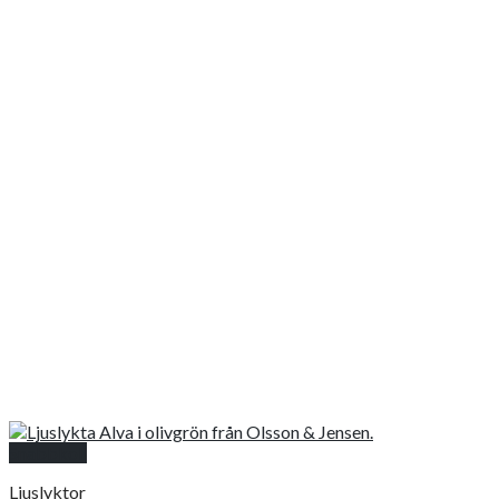
Snabbkoll
Ljuslyktor