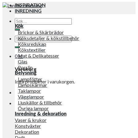
INSPIRATION
INREDNING
Sök
efter:
Kök
Brickor & Skärbrädor
Sök
Köksdetaljer & kökstillbehör
efter:
Köksredskap
Kökstextilier
Mat & Delikatesser
0
kr
Glas
Porslin
Varukorg
Belysning
Lampfötter
Inga produkter i varukorgen.
Lampskärmar
Taklampor
Vägglampor
Ljuskällor & tillbehör
Övriga lampor
Inredning & dekoration
Vaser & krukor
Konstväxter
Dekoration
Doft