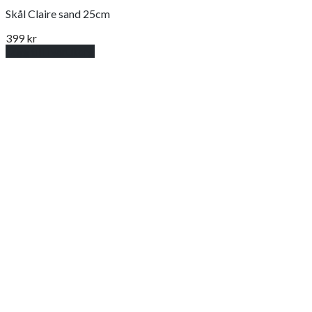
Skål Claire sand 25cm
399
kr
Lägg till i varukorg