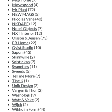
Movesgood
(4)
Mr Plant
(72)
NEW MAGS
(5)
Nicolas Vahé
(40)
NKDAPE
(12)
Noori Objects
(7)
NXT Interior
(12)
Olsson & Jensen
(73)
PR Home
(22)
Qvist Studio
(10)
Saponi
(43)
Skinnwille
(2)
Solstickan
(7)
Svanefors
(11)
Sweeds
(5)
Tell me More
(7)
Tine K
(1)
Unik Design
(2)
Vargen & Thor
(2)
Washologi
(9)
Watt & Veke
(2)
Wijck
(2)
Wikholm Form
(44)