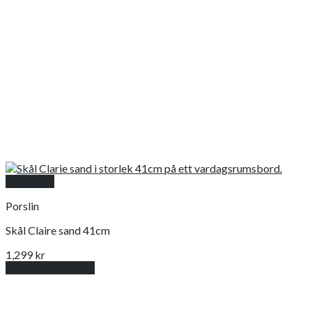
Snabbkoll
Porslin
Skål Claire sand 41cm
1,299
kr
Lägg till i varukorg