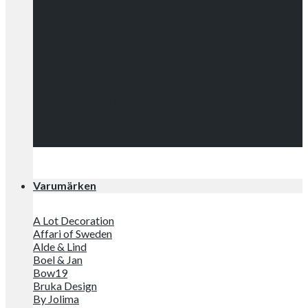
Kolla in alla
våra snygga
kläder!
Varumärken
A Lot Decoration
Affari of Sweden
Alde & Lind
Boel & Jan
Bow19
Bruka Design
By Jolima