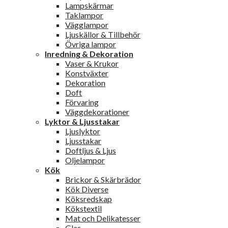
Lampskärmar
Taklampor
Vägglampor
Ljuskällor & Tillbehör
Övriga lampor
Inredning & Dekoration
Vaser & Krukor
Konstväxter
Dekoration
Doft
Förvaring
Väggdekorationer
Lyktor & Ljusstakar
Ljuslyktor
Ljusstakar
Doftljus & Ljus
Oljelampor
Kök
Brickor & Skärbrädor
Kök Diverse
Köksredskap
Kökstextil
Mat och Delikatesser
Glas