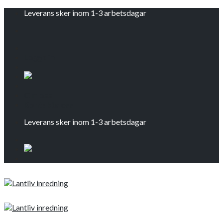
Skip
Leverans sker inom 1-3 arbetsdagar
to
content
Logga in
Om oss
Kontakta oss
Leverans sker inom 1-3 arbetsdagar