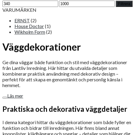
Min
Max
Filtrera
pris
pris
VARUMÄRKEN
ERNST
(2)
House Doctor
(1)
Wikholm Form
(2)
Väggdekorationer
Ge dina väggar både funktion och stil med väggdekorationer
från Lantliv Inredning. Här hittar du utvalda detaljer som
kombinerar praktisk användning med dekorativ design –
perfekt för att skapa en genomtänkt och personlig känsla i
hemmet.
Läs mer
Praktiska och dekorativa väggdetaljer
I denna kategori hittar du väggdekorationer som både fyller en
funktion och bidrar till inredningen. Här finns bland annat
knopplister, klädhängare och speglar – detaljer som hjälper dig