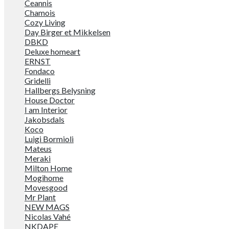
Ceannis
Chamois
Cozy Living
Day Birger et Mikkelsen
DBKD
Deluxe homeart
ERNST
Fondaco
Gridelli
Hallbergs Belysning
House Doctor
I am Interior
Jakobsdals
Koco
Luigi Bormioli
Mateus
Meraki
Milton Home
Mogihome
Movesgood
Mr Plant
NEW MAGS
Nicolas Vahé
NKDAPE