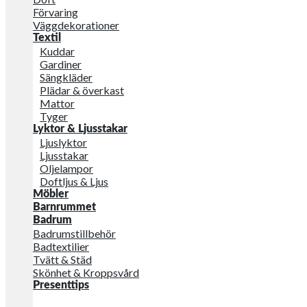
Förvaring
Väggdekorationer
Textil
Kuddar
Gardiner
Sängkläder
Plädar & överkast
Mattor
Tyger
Lyktor & Ljusstakar
Ljuslyktor
Ljusstakar
Oljelampor
Doftljus & Ljus
Möbler
Barnrummet
Badrum
Badrumstillbehör
Badtextilier
Tvätt & Städ
Skönhet & Kroppsvård
Presenttips