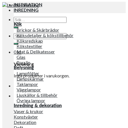
INSPIRATION
INREDNING
Sök
efter:
Kök
Brickor & Skärbrädor
Sök
Köksdetaljer & kökstillbehör
efter:
Köksredskap
Kökstextilier
Mat & Delikatesser
0
kr
Glas
Porslin
Varukorg
Belysning
Lampfötter
Inga produkter i varukorgen.
Lampskärmar
Taklampor
Vägglampor
Ljuskällor & tillbehör
Övriga lampor
Inredning & dekoration
Vaser & krukor
Konstväxter
Dekoration
Doft