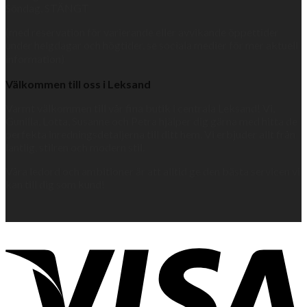
Söndag, STÄNGT
(med reservation för varierande eller avvikande öppettider
under helgdagar och högtider, se sociala medier för mer aktuell
information)
Välkommen till oss i Leksand
Varmt välkommen till vår fina butik i centrala Leksand! Vi,
Gunilla, Lotta, Susanne och Petra hjälper dig gärna med hitta de
perfekta inredningsdetaljerna till ditt hem. Vi erbjuder allt från
lantlig, stilren och modern stil.
Våra ledord och ambitioner är att alltid ge den bästa servicen vi
kan till dig som kund!