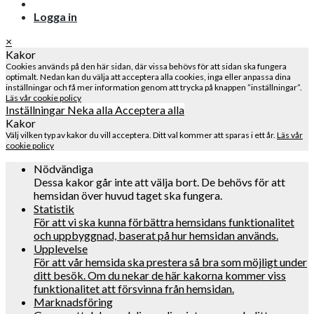
Logga in
×
Kakor
Cookies används på den här sidan, där vissa behövs för att sidan ska fungera
optimalt. Nedan kan du välja att acceptera alla cookies, inga eller anpassa dina
inställningar och få mer information genom att trycka på knappen ”inställningar”.
Läs vår cookie policy
Inställningar
Neka alla
Acceptera alla
Kakor
Välj vilken typ av kakor du vill acceptera. Ditt val kommer att sparas i ett år.
Läs vår
cookie policy
Nödvändiga
Dessa kakor går inte att välja bort. De behövs för att
hemsidan över huvud taget ska fungera.
Statistik
För att vi ska kunna förbättra hemsidans funktionalitet
och uppbyggnad, baserat på hur hemsidan används.
Upplevelse
För att vår hemsida ska prestera så bra som möjligt under
ditt besök. Om du nekar de här kakorna kommer viss
funktionalitet att försvinna från hemsidan.
Marknadsföring