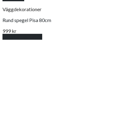
Väggdekorationer
Rund spegel Pisa 80cm
999
kr
Lägg till i varukorg