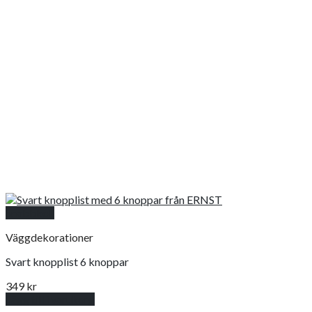
Snabbkoll
Väggdekorationer
Svart knopplist 6 knoppar
349
kr
Lägg till i varukorg