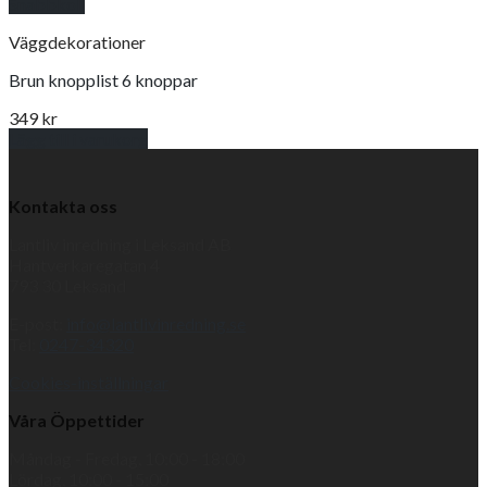
Snabbkoll
Väggdekorationer
Brun knopplist 6 knoppar
349
kr
Lägg till i varukorg
Kontakta oss
Lantliv inredning i Leksand AB
Hantverkaregatan 4
793 30 Leksand
E-post:
info@lantlivinredning.se
Tel:
0247-34320
Cookies-inställningar
Våra Öppettider
Måndag - Fredag, 10:00 - 18:00
Lördag, 10:00 - 15:00