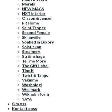
Meraki
NEW MAGS
NXT Interior
Olsson & Jensen
PR Home
Saint Tropez
Second Female
Skinnwille
Soaked in Luxory
Solstickan
Steamery
Strömshaga
Tell me More
The Gift Label
Tine K
Twist & Tango
Vakinme
Washologi
Wellmark
Wikholm form
YAYA
Om oss
Kontakta oss