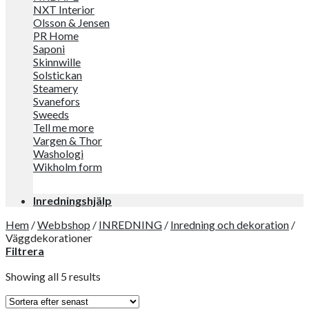
NXT Interior
Olsson & Jensen
PR Home
Saponi
Skinnwille
Solstickan
Steamery
Svanefors
Sweeds
Tell me more
Vargen & Thor
Washologi
Wikholm form
Inredningshjälp
Hem
/
Webbshop
/
INREDNING
/
Inredning och dekoration
/
Väggdekorationer
Filtrera
Showing all 5 results