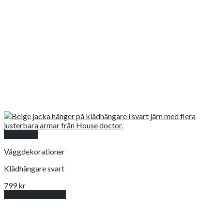
Snabbkoll
Väggdekorationer
Klädhängare svart
799
kr
Lägg till i varukorg