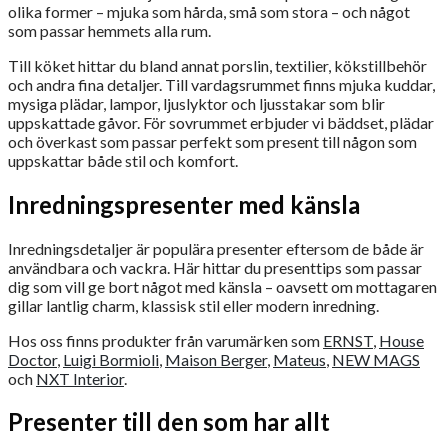
olika former – mjuka som hårda, små som stora – och något
som passar hemmets alla rum.
Till köket hittar du bland annat porslin, textilier, kökstillbehör
och andra fina detaljer. Till vardagsrummet finns mjuka kuddar,
mysiga plädar, lampor, ljuslyktor och ljusstakar som blir
uppskattade gåvor. För sovrummet erbjuder vi bäddset, plädar
och överkast som passar perfekt som present till någon som
uppskattar både stil och komfort.
Inredningspresenter med känsla
Inredningsdetaljer är populära presenter eftersom de både är
användbara och vackra. Här hittar du presenttips som passar
dig som vill ge bort något med känsla – oavsett om mottagaren
gillar lantlig charm, klassisk stil eller modern inredning.
Hos oss finns produkter från varumärken som
ERNST
,
House
Doctor
,
Luigi Bormioli
,
Maison Berger
,
Mateus
,
NEW MAGS
och
NXT Interior
.
Presenter till den som har allt