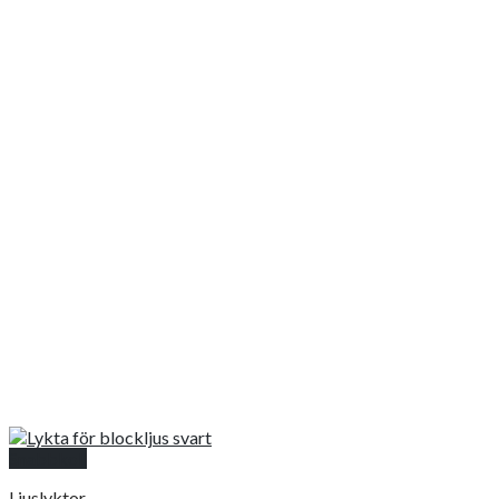
Snabbkoll
Ljuslyktor