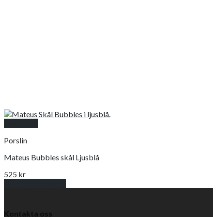
Snabbkoll
Porslin
Mateus Bubbles skål Ljusblå
525
kr
Lägg till i varukorg
Kontakta oss