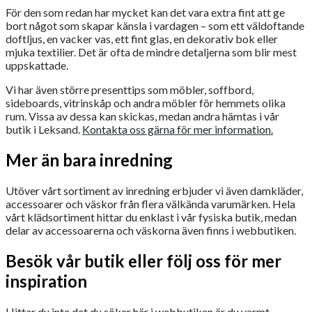
För den som redan har mycket kan det vara extra fint att ge
bort något som skapar känsla i vardagen – som ett väldoftande
doftljus, en vacker vas, ett fint glas, en dekorativ bok eller
mjuka textilier. Det är ofta de mindre detaljerna som blir mest
uppskattade.
Vi har även större presenttips som möbler, soffbord,
sideboards, vitrinskåp och andra möbler för hemmets olika
rum. Vissa av dessa kan skickas, medan andra hämtas i vår
butik i Leksand.
Kontakta oss gärna för mer information.
Mer än bara inredning
Utöver vårt sortiment av inredning erbjuder vi även damkläder,
accessoarer och väskor från flera välkända varumärken. Hela
vårt klädsortiment hittar du enklast i vår fysiska butik, medan
delar av accessoarerna och väskorna även finns i webbutiken.
Besök vår butik eller följ oss för mer
inspiration
Hittar du inte det du söker här i webbutiken är du varmt