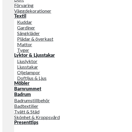
Förvaring
Väggdekorationer
Textil
Kuddar
Gardiner
Sängkläder
Plädar & överkast
Mattor
Tyger
Lyktor & Ljusstakar
Ljuslyktor
Ljusstakar
Oljelampor
Doftljus & Ljus
Möbler
Barnrummet
Badrum
Badrumstillbehör
Badtextilier
Tvätt & Städ
Skönhet & Kroppsvård
Presenttips