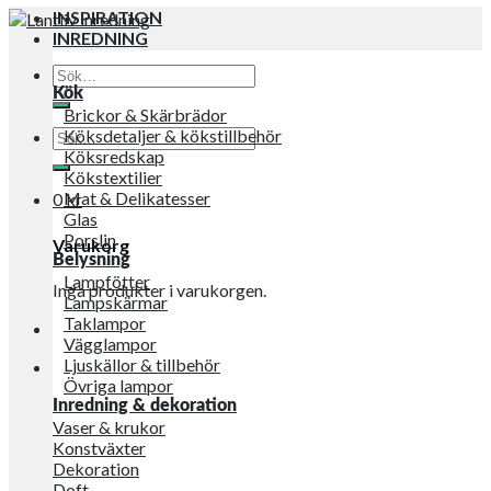
INSPIRATION
INREDNING
Sök
efter:
Kök
Brickor & Skärbrädor
Sök
Köksdetaljer & kökstillbehör
efter:
Köksredskap
Kökstextilier
Mat & Delikatesser
0
kr
Glas
Porslin
Varukorg
Belysning
Lampfötter
Inga produkter i varukorgen.
Lampskärmar
Taklampor
Vägglampor
Ljuskällor & tillbehör
Övriga lampor
Inredning & dekoration
Vaser & krukor
Konstväxter
Dekoration
Doft