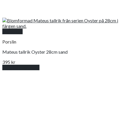
Snabbkoll
Porslin
Mateus tallrik Oyster 28cm sand
395
kr
Lägg till i varukorg