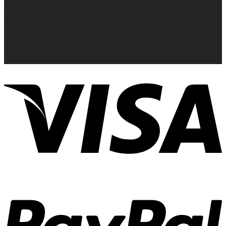
lantlig, stilren och modern stil.
Våra ledord och ambitioner är att alltid ge den bästa servicen vi
kan till dig som kund!