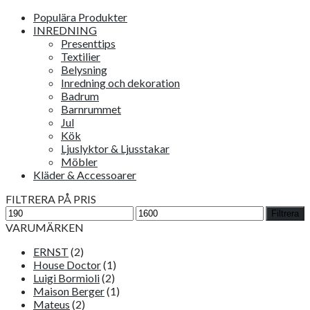
Populära Produkter
INREDNING
Presenttips
Textilier
Belysning
Inredning och dekoration
Badrum
Barnrummet
Jul
Kök
Ljuslyktor & Ljusstakar
Möbler
Kläder & Accessoarer
FILTRERA PÅ PRIS
Min
Max
Filtrera
pris
pris
VARUMÄRKEN
ERNST
(2)
House Doctor
(1)
Luigi Bormioli
(2)
Maison Berger
(1)
Mateus
(2)