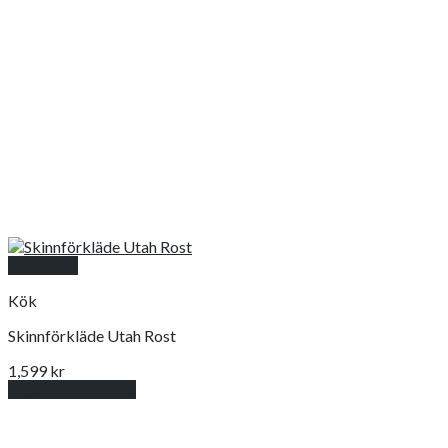
Snabbkoll
Kök
Skinnförkläde Utah Rost
1,599
kr
Lägg till i varukorg