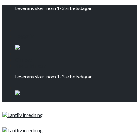
Skip
Leverans sker inom 1-3 arbetsdagar
to
content
Logga in
Om oss
Kontakta oss
Leverans sker inom 1-3 arbetsdagar