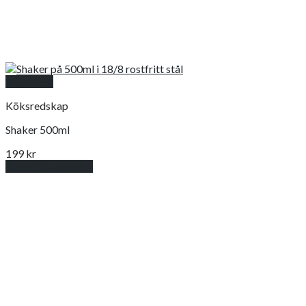
Snabbkoll
Köksredskap
Shaker 500ml
199
kr
Lägg till i varukorg