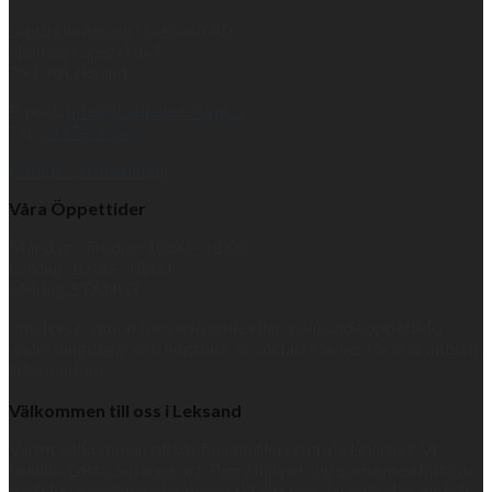
Lantliv inredning i Leksand AB
Hantverkaregatan 4
793 30 Leksand
E-post:
info@lantlivinredning.se
Tel:
0247-34320
Cookies-inställningar
Våra Öppettider
Måndag - Fredag, 10:00 - 18:00
Lördag, 10:00 - 15:00
Söndag, STÄNGT
(med reservation för varierande eller avvikande öppettider
under helgdagar och högtider, se sociala medier för mer aktuell
information)
Välkommen till oss i Leksand
Varmt välkommen till vår fina butik i centrala Leksand! Vi,
Gunilla, Lotta, Susanne och Petra hjälper dig gärna med hitta de
perfekta inredningsdetaljerna till ditt hem. Vi erbjuder allt från