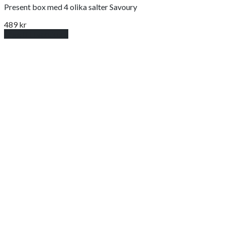
Present box med 4 olika salter Savoury
489
kr
Lägg till i varukorg