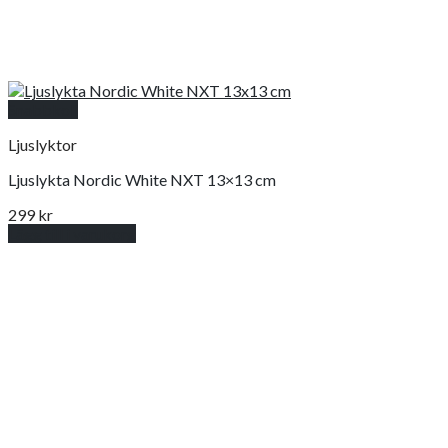
Snabbkoll
Ljuslyktor
Ljuslykta Nordic White NXT 13×13 cm
299
kr
Lägg till i varukorg