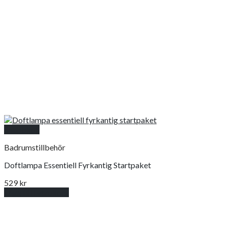
Snabbkoll
Badrumstillbehör
Doftlampa Essentiell Fyrkantig Startpaket
529
kr
Lägg till i varukorg