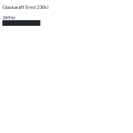
Glaskaraff Ernst 230cl
349
kr
Lägg till i varukorg