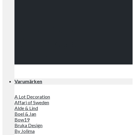
Kolla in alla
våra snygga
kläder!
Varumärken
A Lot Decoration
Affari of Sweden
Alde & Lind
Boel & Jan
Bow19
Bruka Design
By Jolima