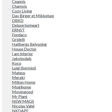
Ceannis
Chamois
Cozy Living
Day Birger et Mikkelsen
DBKD
Deluxe homeart
ERNST
Fondaco
Gridelli
Hallbergs Belysning
House Doctor
I am Interior
Jakobsdals
Koco
Luigi Bormioli
Mateus
Meraki
Milton Home
Mogihome
Movesgood
Mr Plant
NEW MAGS
Nicolas Vahé
NKDAPE