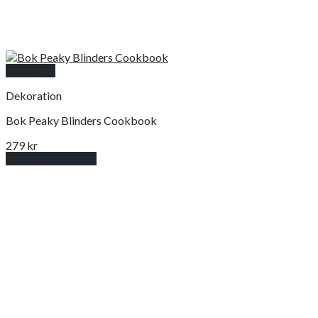
Snabbkoll
Dekoration
Bok Peaky Blinders Cookbook
279
kr
Lägg till i varukorg