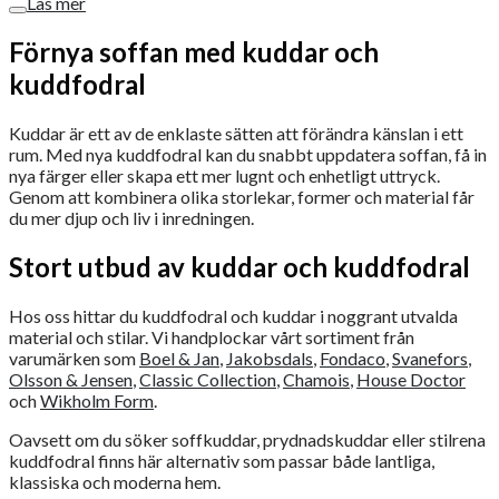
Läs mer
Förnya soffan med kuddar och
kuddfodral
Kuddar är ett av de enklaste sätten att förändra känslan i ett
rum. Med nya kuddfodral kan du snabbt uppdatera soffan, få in
nya färger eller skapa ett mer lugnt och enhetligt uttryck.
Genom att kombinera olika storlekar, former och material får
du mer djup och liv i inredningen.
Stort utbud av kuddar och kuddfodral
Hos oss hittar du kuddfodral och kuddar i noggrant utvalda
material och stilar. Vi handplockar vårt sortiment från
varumärken som
Boel & Jan
,
Jakobsdals
,
Fondaco
,
Svanefors
,
Olsson & Jensen
,
Classic Collection
,
Chamois
,
House Doctor
och
Wikholm Form
.
Oavsett om du söker soffkuddar, prydnadskuddar eller stilrena
kuddfodral finns här alternativ som passar både lantliga,
klassiska och moderna hem.