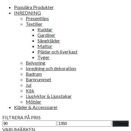
Populära Produkter
INREDNING
Presenttips
Textilier
Kuddar
Gardiner
Sängkläder
Mattor
Plädar och överkast
Tyger
Belysning
Inredning och dekoration
Badrum
Barnrummet
Jul
Kök
Ljuslyktor & Ljusstakar
Möbler
Kläder & Accessoarer
FILTRERA PÅ PRIS
Min
Max
Filtrera
pris
pris
VARUMÄRKEN