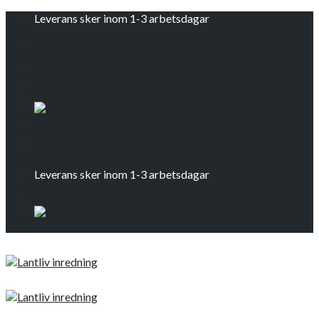
Skip
Leverans sker inom 1-3 arbetsdagar
to
content
Logga in
Om oss
Kontakta oss
Leverans sker inom 1-3 arbetsdagar