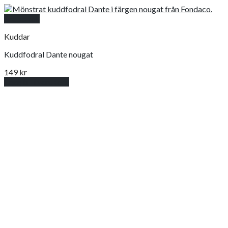
Snabbkoll
Kuddar
Kuddfodral Dante nougat
149
kr
Lägg till i varukorg