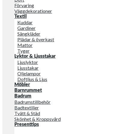
Förvaring
Väggdekorationer
Textil
Kuddar
Gardiner
Sängkläder
Plädar & överkast
Mattor
Tyger
Lyktor & Ljusstakar
Ljuslyktor
Ljusstakar
Oljelampor
Doftljus & Ljus
Möbler
Barnrummet
Badrum
Badrumstillbehör
Badtextilier
Tvätt & Städ
Skönhet & Kroppsvård
Presenttips