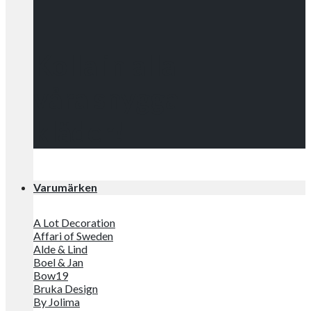
Kolla in alla
våra snygga
kläder!
Varumärken
A Lot Decoration
Affari of Sweden
Alde & Lind
Boel & Jan
Bow19
Bruka Design
By Jolima