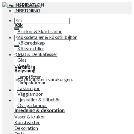
INSPIRATION
INREDNING
Sök
efter:
Kök
Brickor & Skärbrädor
Sök
Köksdetaljer & kökstillbehör
efter:
Köksredskap
Kökstextilier
Mat & Delikatesser
0
kr
Glas
Porslin
Varukorg
Belysning
Lampfötter
Inga produkter i varukorgen.
Lampskärmar
Taklampor
Vägglampor
Ljuskällor & tillbehör
Övriga lampor
Inredning & dekoration
Vaser & krukor
Konstväxter
Dekoration
Doft