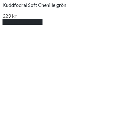
Kuddfodral Soft Chenille grön
329
kr
Lägg till i varukorg