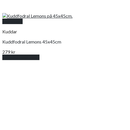
Snabbkoll
Kuddar
Kuddfodral Lemons 45x45cm
279
kr
Lägg till i varukorg