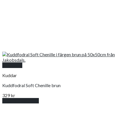
Snabbkoll
Kuddar
Kuddfodral Soft Chenille brun
329
kr
Lägg till i varukorg