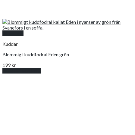
Snabbkoll
Kuddar
Blommigt kuddfodral Eden grön
199
kr
Lägg till i varukorg