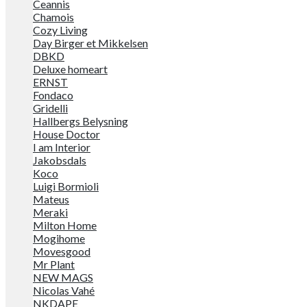
Ceannis
Chamois
Cozy Living
Day Birger et Mikkelsen
DBKD
Deluxe homeart
ERNST
Fondaco
Gridelli
Hallbergs Belysning
House Doctor
I am Interior
Jakobsdals
Koco
Luigi Bormioli
Mateus
Meraki
Milton Home
Mogihome
Movesgood
Mr Plant
NEW MAGS
Nicolas Vahé
NKDAPE