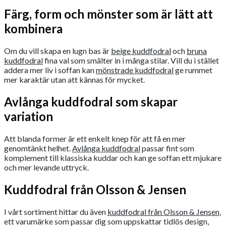
Färg, form och mönster som är lätt att
kombinera
Om du vill skapa en lugn bas är
beige kuddfodral
och
bruna
kuddfodral
fina val som smälter in i många stilar. Vill du i stället
addera mer liv i soffan kan
mönstrade kuddfodral
ge rummet
mer karaktär utan att kännas för mycket.
Avlånga kuddfodral som skapar
variation
Att blanda former är ett enkelt knep för att få en mer
genomtänkt helhet.
Avlånga kuddfodral
passar fint som
komplement till klassiska kuddar och kan ge soffan ett mjukare
och mer levande uttryck.
Kuddfodral från Olsson & Jensen
I vårt sortiment hittar du även
kuddfodral från Olsson & Jensen
,
ett varumärke som passar dig som uppskattar tidlös design,