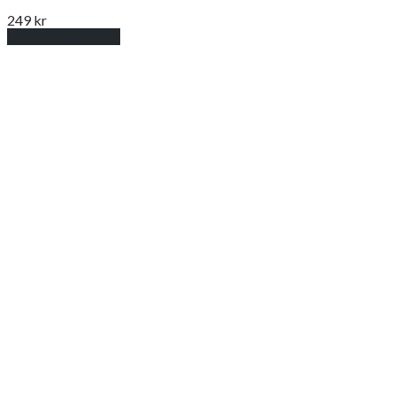
249
kr
Lägg till i varukorg