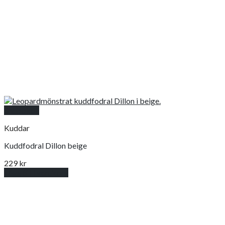
Snabbkoll
Kuddar
Kuddfodral Dillon beige
229
kr
Lägg till i varukorg