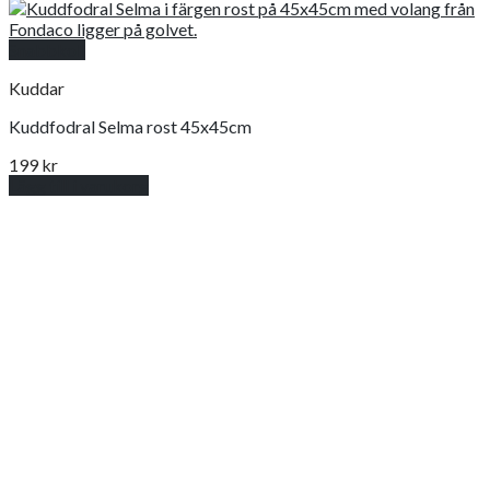
Snabbkoll
Kuddar
Kuddfodral Selma rost 45x45cm
199
kr
Lägg till i varukorg