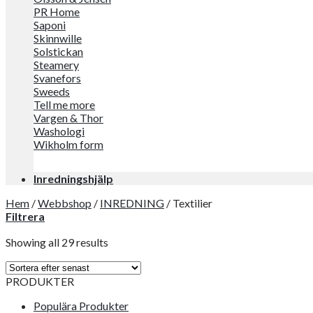
PR Home
Saponi
Skinnwille
Solstickan
Steamery
Svanefors
Sweeds
Tell me more
Vargen & Thor
Washologi
Wikholm form
Inredningshjälp
Hem
/
Webbshop
/
INREDNING
/
Textilier
Filtrera
Showing all 29 results
PRODUKTER
Populära Produkter