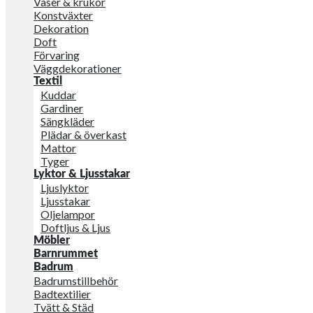
Vaser & krukor
Konstväxter
Dekoration
Doft
Förvaring
Väggdekorationer
Textil
Kuddar
Gardiner
Sängkläder
Plädar & överkast
Mattor
Tyger
Lyktor & Ljusstakar
Ljuslyktor
Ljusstakar
Oljelampor
Doftljus & Ljus
Möbler
Barnrummet
Badrum
Badrumstillbehör
Badtextilier
Tvätt & Städ