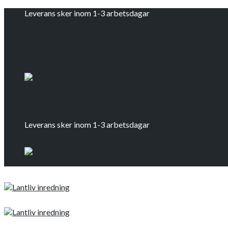
Skip
Leverans sker inom 1-3 arbetsdagar
to
content
Logga in
Om oss
Kontakta oss
Leverans sker inom 1-3 arbetsdagar