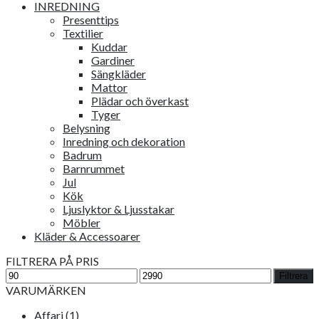
INREDNING
Presenttips
Textilier
Kuddar
Gardiner
Sängkläder
Mattor
Plädar och överkast
Tyger
Belysning
Inredning och dekoration
Badrum
Barnrummet
Jul
Kök
Ljuslyktor & Ljusstakar
Möbler
Kläder & Accessoarer
FILTRERA PÅ PRIS
Min
Max
Filtrera
pris
pris
VARUMÄRKEN
Affari
(1)