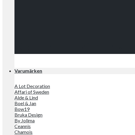
Kolla in alla våra snyg
Varumärken
A Lot Decoration
Affari of Sweden
Alde & Lind
Boel & Jan
Bow19
Bruka Design
By Jolima
Ceannis
Chamois