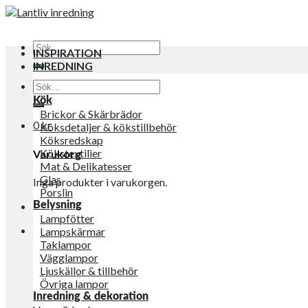
Sök
INSPIRATION
efter:
INREDNING
Sök
efter:
Kök
Brickor & Skärbrädor
0
kr
Köksdetaljer & kökstillbehör
Köksredskap
Kökstextilier
Varukorg
Mat & Delikatesser
Glas
Inga produkter i varukorgen.
Porslin
Belysning
Lampfötter
Lampskärmar
Taklampor
Vägglampor
Ljuskällor & tillbehör
Övriga lampor
Inredning & dekoration