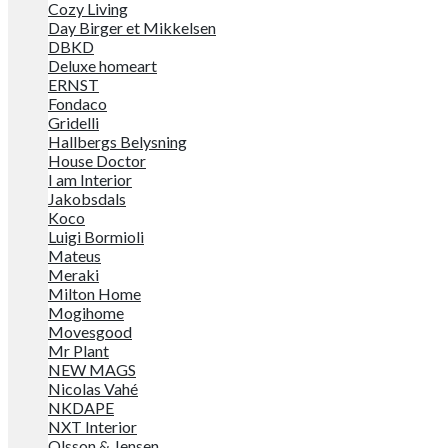
Cozy Living
Day Birger et Mikkelsen
DBKD
Deluxe homeart
ERNST
Fondaco
Gridelli
Hallbergs Belysning
House Doctor
I am Interior
Jakobsdals
Koco
Luigi Bormioli
Mateus
Meraki
Milton Home
Mogihome
Movesgood
Mr Plant
NEW MAGS
Nicolas Vahé
NKDAPE
NXT Interior
Olsson & Jensen