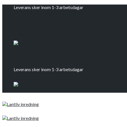
Skip
Leverans sker inom 1-3 arbetsdagar
to
content
Logga in
Om oss
Kontakta oss
Leverans sker inom 1-3 arbetsdagar