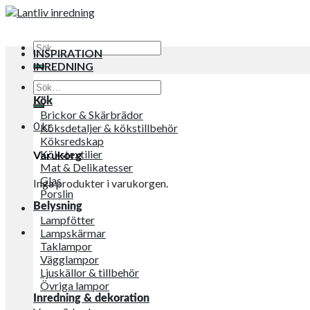
Sök
INSPIRATION
efter:
INREDNING
Sök
efter:
Kök
Brickor & Skärbrädor
0
kr
Köksdetaljer & kökstillbehör
Köksredskap
Kökstextilier
Varukorg
Mat & Delikatesser
Glas
Inga produkter i varukorgen.
Porslin
Belysning
Lampfötter
Lampskärmar
Taklampor
Vägglampor
Ljuskällor & tillbehör
Övriga lampor
Inredning & dekoration