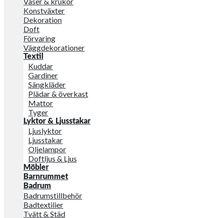
Vaser & krukor
Konstväxter
Dekoration
Doft
Förvaring
Väggdekorationer
Textil
Kuddar
Gardiner
Sängkläder
Plädar & överkast
Mattor
Tyger
Lyktor & Ljusstakar
Ljuslyktor
Ljusstakar
Oljelampor
Doftljus & Ljus
Möbler
Barnrummet
Badrum
Badrumstillbehör
Badtextilier
Tvätt & Städ