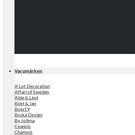
Kolla in alla våra snyg
Varumärken
A Lot Decoration
Affari of Sweden
Alde & Lind
Boel & Jan
Bow19
Bruka Design
By Jolima
Ceannis
Chamois