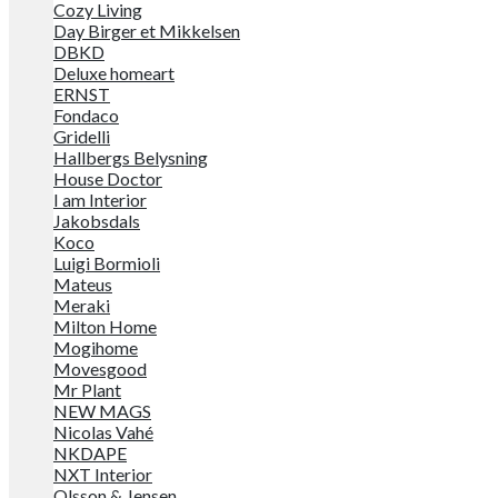
Cozy Living
Day Birger et Mikkelsen
DBKD
Deluxe homeart
ERNST
Fondaco
Gridelli
Hallbergs Belysning
House Doctor
I am Interior
Jakobsdals
Koco
Luigi Bormioli
Mateus
Meraki
Milton Home
Mogihome
Movesgood
Mr Plant
NEW MAGS
Nicolas Vahé
NKDAPE
NXT Interior
Olsson & Jensen