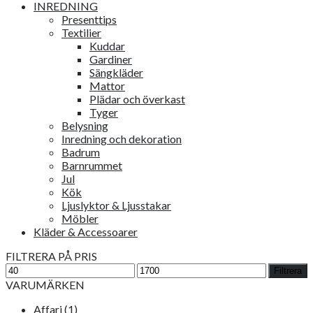
INREDNING
Presenttips
Textilier
Kuddar
Gardiner
Sängkläder
Mattor
Plädar och överkast
Tyger
Belysning
Inredning och dekoration
Badrum
Barnrummet
Jul
Kök
Ljuslyktor & Ljusstakar
Möbler
Kläder & Accessoarer
FILTRERA PÅ PRIS
Min
Max
Filtrera
pris
pris
VARUMÄRKEN
Affari
(1)