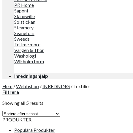
PR Home
Saponi
Skinnwille
Solstickan
Steamery
Svanefors
Sweeds
Tell me more
Vargen & Thor
Washologi
Wikholm form
Inredningshjälp
Hem
/
Webbshop
/
INREDNING
/
Textilier
Filtrera
Showing all 5 results
PRODUKTER
Populära Produkter