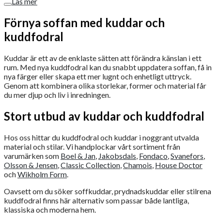
Läs mer
Förnya soffan med kuddar och
kuddfodral
Kuddar är ett av de enklaste sätten att förändra känslan i ett
rum. Med nya kuddfodral kan du snabbt uppdatera soffan, få in
nya färger eller skapa ett mer lugnt och enhetligt uttryck.
Genom att kombinera olika storlekar, former och material får
du mer djup och liv i inredningen.
Stort utbud av kuddar och kuddfodral
Hos oss hittar du kuddfodral och kuddar i noggrant utvalda
material och stilar. Vi handplockar vårt sortiment från
varumärken som
Boel & Jan
,
Jakobsdals
,
Fondaco
,
Svanefors
,
Olsson & Jensen
,
Classic Collection
,
Chamois
,
House Doctor
och
Wikholm Form
.
Oavsett om du söker soffkuddar, prydnadskuddar eller stilrena
kuddfodral finns här alternativ som passar både lantliga,
klassiska och moderna hem.