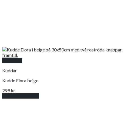
Snabbkoll
Kuddar
Kudde Elora beige
299
kr
Lägg till i varukorg