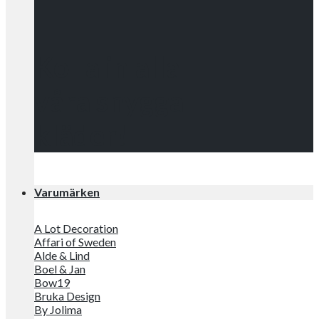
Kolla in alla
våra snygga
kläder!
Varumärken
A Lot Decoration
Affari of Sweden
Alde & Lind
Boel & Jan
Bow19
Bruka Design
By Jolima