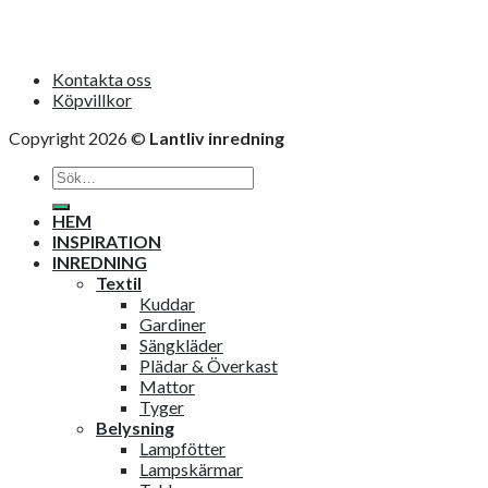
Kontakta oss
Köpvillkor
Copyright 2026 ©
Lantliv inredning
Sök
efter:
HEM
INSPIRATION
INREDNING
Textil
Kuddar
Gardiner
Sängkläder
Plädar & Överkast
Mattor
Tyger
Belysning
Lampfötter
Lampskärmar