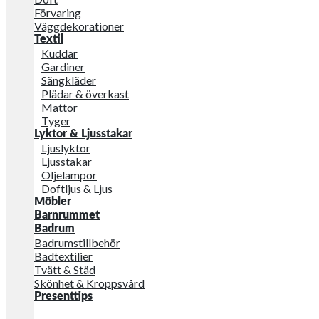
Förvaring
Väggdekorationer
Textil
Kuddar
Gardiner
Sängkläder
Plädar & överkast
Mattor
Tyger
Lyktor & Ljusstakar
Ljuslyktor
Ljusstakar
Oljelampor
Doftljus & Ljus
Möbler
Barnrummet
Badrum
Badrumstillbehör
Badtextilier
Tvätt & Städ
Skönhet & Kroppsvård
Presenttips