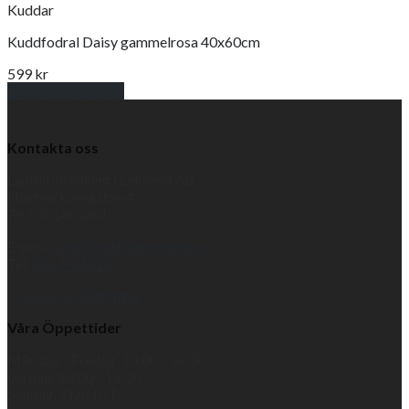
Kuddar
Kuddfodral Daisy gammelrosa 40x60cm
599
kr
Lägg till i varukorg
Kontakta oss
Lantliv inredning i Leksand AB
Hantverkaregatan 4
793 30 Leksand
E-post:
info@lantlivinredning.se
Tel:
0247-34320
Cookies-inställningar
Våra Öppettider
Måndag - Fredag, 10:00 - 18:00
Lördag, 10:00 - 15:00
Söndag, STÄNGT