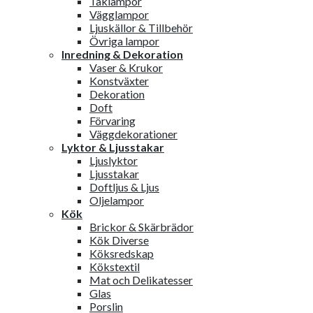
Taklampor
Vägglampor
Ljuskällor & Tillbehör
Övriga lampor
Inredning & Dekoration
Vaser & Krukor
Konstväxter
Dekoration
Doft
Förvaring
Väggdekorationer
Lyktor & Ljusstakar
Ljuslyktor
Ljusstakar
Doftljus & Ljus
Oljelampor
Kök
Brickor & Skärbrädor
Kök Diverse
Köksredskap
Kökstextil
Mat och Delikatesser
Glas
Porslin