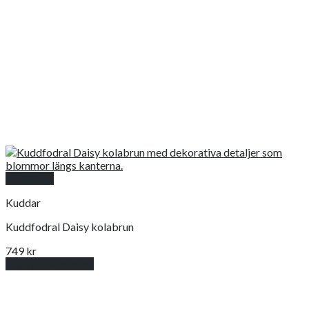
Snabbkoll
Kuddar
Kuddfodral Daisy kolabrun
749
kr
Lägg till i varukorg