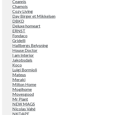
Ceannis
Chamois
Cozy Living
Day Birger et Mikkelsen
DBKD
Deluxe homeart
ERNST
Fondaco
Gridelli
Hallbergs Belysning
House Doctor
I am Interior
Jakobsdals
Koco
Luigi Bormioli
Mateus
Meraki
Milton Home
Mogihome
Movesgood
Mr Plant
NEW MAGS
Nicolas Vahé
NKDAPE