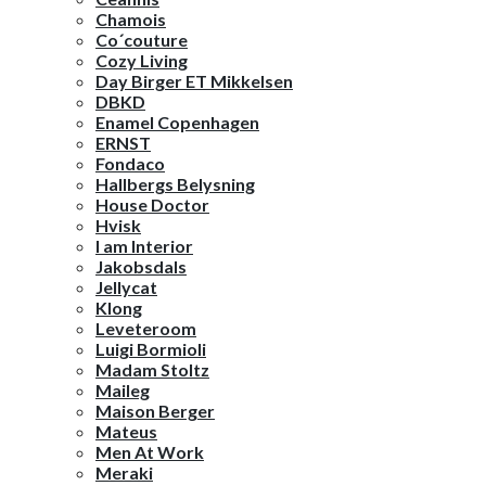
Chamois
Co´couture
Cozy Living
Day Birger ET Mikkelsen
DBKD
Enamel Copenhagen
ERNST
Fondaco
Hallbergs Belysning
House Doctor
Hvisk
I am Interior
Jakobsdals
Jellycat
Klong
Leveteroom
Luigi Bormioli
Madam Stoltz
Maileg
Maison Berger
Mateus
Men At Work
Meraki