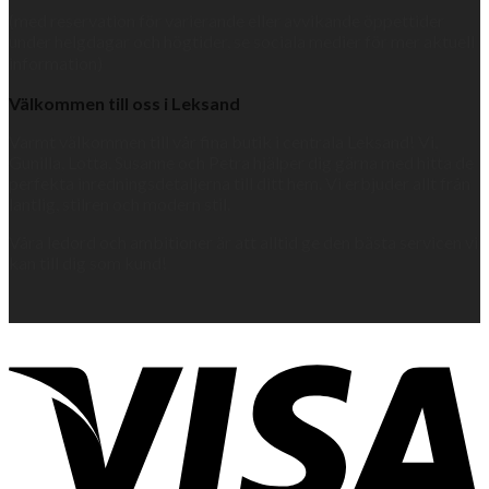
(med reservation för varierande eller avvikande öppettider
under helgdagar och högtider, se sociala medier för mer aktuell
information)
Välkommen till oss i Leksand
Varmt välkommen till vår fina butik i centrala Leksand! Vi,
Gunilla, Lotta, Susanne och Petra hjälper dig gärna med hitta de
perfekta inredningsdetaljerna till ditt hem. Vi erbjuder allt från
lantlig, stilren och modern stil.
Våra ledord och ambitioner är att alltid ge den bästa servicen vi
kan till dig som kund!