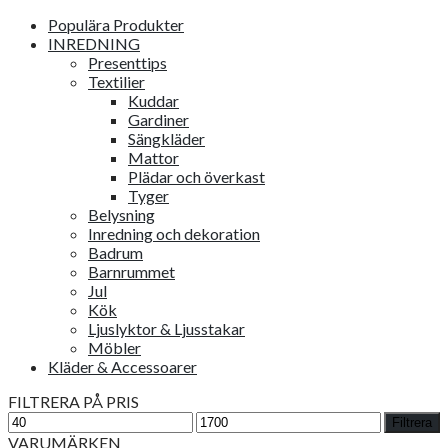
Populära Produkter
INREDNING
Presenttips
Textilier
Kuddar
Gardiner
Sängkläder
Mattor
Plädar och överkast
Tyger
Belysning
Inredning och dekoration
Badrum
Barnrummet
Jul
Kök
Ljuslyktor & Ljusstakar
Möbler
Kläder & Accessoarer
FILTRERA PÅ PRIS
Min
Max
Filtrera
pris
pris
VARUMÄRKEN