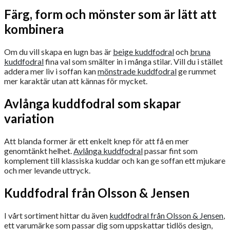
Färg, form och mönster som är lätt att
kombinera
Om du vill skapa en lugn bas är
beige kuddfodral
och
bruna
kuddfodral
fina val som smälter in i många stilar. Vill du i stället
addera mer liv i soffan kan
mönstrade kuddfodral
ge rummet
mer karaktär utan att kännas för mycket.
Avlånga kuddfodral som skapar
variation
Att blanda former är ett enkelt knep för att få en mer
genomtänkt helhet.
Avlånga kuddfodral
passar fint som
komplement till klassiska kuddar och kan ge soffan ett mjukare
och mer levande uttryck.
Kuddfodral från Olsson & Jensen
I vårt sortiment hittar du även
kuddfodral från Olsson & Jensen
,
ett varumärke som passar dig som uppskattar tidlös design,