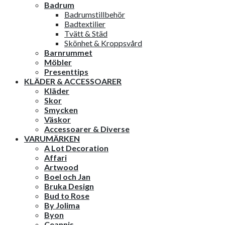
Badrum
Badrumstillbehör
Badtextilier
Tvätt & Städ
Skönhet & Kroppsvård
Barnrummet
Möbler
Presenttips
KLÄDER & ACCESSOARER
Kläder
Skor
Smycken
Väskor
Accessoarer & Diverse
VARUMÄRKEN
A Lot Decoration
Affari
Artwood
Boel och Jan
Bruka Design
Bud to Rose
By Jolima
Byon
Ceannis