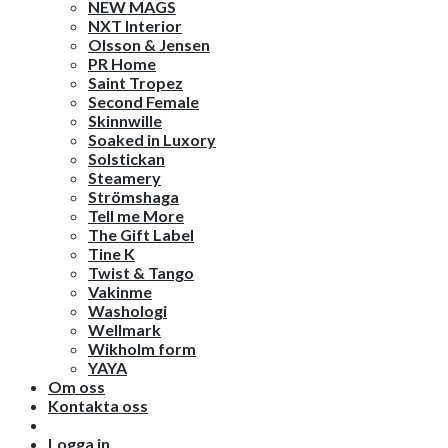
NEW MAGS
NXT Interior
Olsson & Jensen
PR Home
Saint Tropez
Second Female
Skinnwille
Soaked in Luxory
Solstickan
Steamery
Strömshaga
Tell me More
The Gift Label
Tine K
Twist & Tango
Vakinme
Washologi
Wellmark
Wikholm form
YAYA
Om oss
Kontakta oss
Logga in