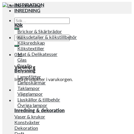
INSPIRATION
INREDNING
Sök
efter:
Kök
Brickor & Skärbrädor
Sök
Köksdetaljer & kökstillbehör
efter:
Köksredskap
Kökstextilier
Mat & Delikatesser
0
kr
Glas
Porslin
Varukorg
Belysning
Lampfötter
Inga produkter i varukorgen.
Lampskärmar
Taklampor
Vägglampor
Ljuskällor & tillbehör
Övriga lampor
Inredning & dekoration
Vaser & krukor
Konstväxter
Dekoration
Doft