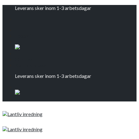
Skip
Leverans sker inom 1-3 arbetsdagar
to
content
Logga in
Om oss
Kontakta oss
Leverans sker inom 1-3 arbetsdagar