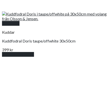
Snabbkoll
Kuddar
Kuddfodral Doris taupe/offwhite 30x50cm
399
kr
Lägg till i varukorg