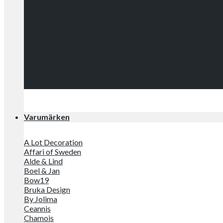
Kolla in alla våra snyg
Varumärken
A Lot Decoration
Affari of Sweden
Alde & Lind
Boel & Jan
Bow19
Bruka Design
By Jolima
Ceannis
Chamois