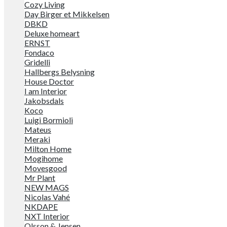
Cozy Living
Day Birger et Mikkelsen
DBKD
Deluxe homeart
ERNST
Fondaco
Gridelli
Hallbergs Belysning
House Doctor
I am Interior
Jakobsdals
Koco
Luigi Bormioli
Mateus
Meraki
Milton Home
Mogihome
Movesgood
Mr Plant
NEW MAGS
Nicolas Vahé
NKDAPE
NXT Interior
Olsson & Jensen