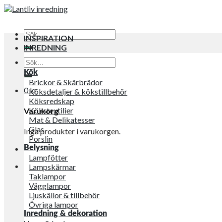
Sök
INSPIRATION
efter:
INREDNING
Sök
efter:
Kök
Brickor & Skärbrädor
0
kr
Köksdetaljer & kökstillbehör
Köksredskap
Kökstextilier
Varukorg
Mat & Delikatesser
Glas
Inga produkter i varukorgen.
Porslin
Belysning
Lampfötter
Lampskärmar
Taklampor
Vägglampor
Ljuskällor & tillbehör
Övriga lampor
Inredning & dekoration