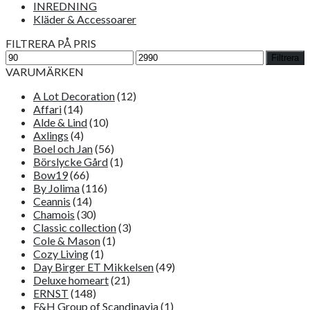
INREDNING
Kläder & Accessoarer
FILTRERA PÅ PRIS
Min
Max
Filtrera
pris
pris
VARUMÄRKEN
A Lot Decoration
(12)
Affari
(14)
Alde & Lind
(10)
Axlings
(4)
Boel och Jan
(56)
Börslycke Gård
(1)
Bow19
(66)
By Jolima
(116)
Ceannis
(14)
Chamois
(30)
Classic collection
(3)
Cole & Mason
(1)
Cozy Living
(1)
Day Birger ET Mikkelsen
(49)
Deluxe homeart
(21)
ERNST
(148)
F&H Group of Scandinavia
(1)