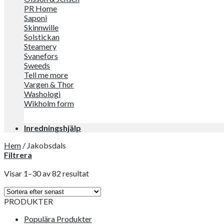
PR Home
Saponi
Skinnwille
Solstickan
Steamery
Svanefors
Sweeds
Tell me more
Vargen & Thor
Washologi
Wikholm form
Inredningshjälp
Hem
/
Jakobsdals
Filtrera
Visar 1–30 av 82 resultat
PRODUKTER
Populära Produkter