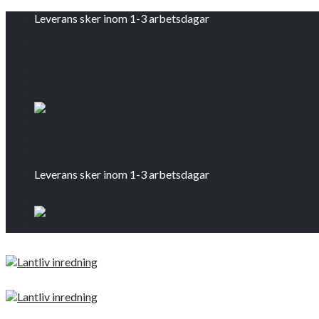
Skip
Leverans sker inom 1-3 arbetsdagar
to
content
Logga in
Om oss
Kontakta oss
Leverans sker inom 1-3 arbetsdagar