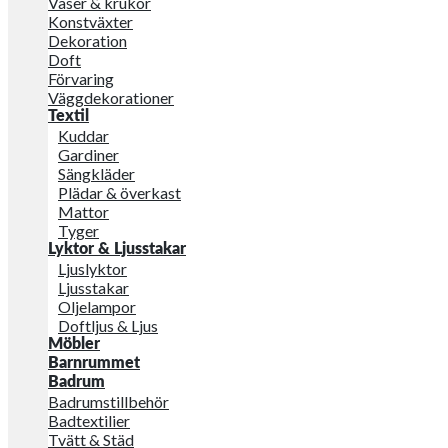
Vaser & krukor
Konstväxter
Dekoration
Doft
Förvaring
Väggdekorationer
Textil
Kuddar
Gardiner
Sängkläder
Plädar & överkast
Mattor
Tyger
Lyktor & Ljusstakar
Ljuslyktor
Ljusstakar
Oljelampor
Doftljus & Ljus
Möbler
Barnrummet
Badrum
Badrumstillbehör
Badtextilier
Tvätt & Städ