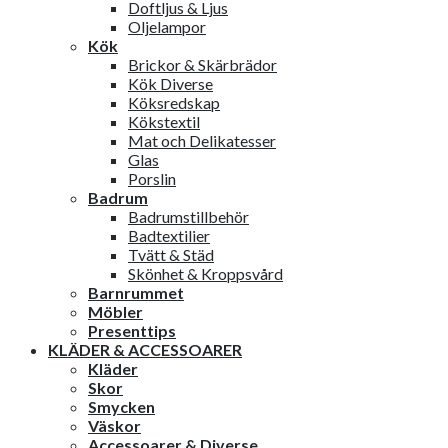
Doftljus & Ljus
Oljelampor
Kök
Brickor & Skärbrädor
Kök Diverse
Köksredskap
Kökstextil
Mat och Delikatesser
Glas
Porslin
Badrum
Badrumstillbehör
Badtextilier
Tvätt & Städ
Skönhet & Kroppsvård
Barnrummet
Möbler
Presenttips
KLÄDER & ACCESSOARER
Kläder
Skor
Smycken
Väskor
Accessoarer & Diverse