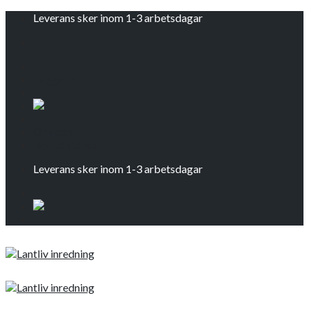
Skip
Leverans sker inom 1-3 arbetsdagar
to
content
Logga in
Om oss
Kontakta oss
Leverans sker inom 1-3 arbetsdagar