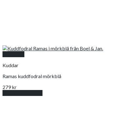
Snabbkoll
Kuddar
Ramas kuddfodral mörkblå
279
kr
Lägg till i varukorg