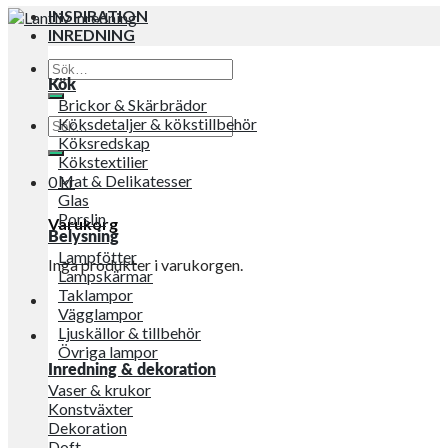
INSPIRATION
INREDNING
Sök
efter:
Kök
Brickor & Skärbrädor
Sök
Köksdetaljer & kökstillbehör
efter:
Köksredskap
Kökstextilier
Mat & Delikatesser
0
kr
Glas
Porslin
Varukorg
Belysning
Lampfötter
Inga produkter i varukorgen.
Lampskärmar
Taklampor
Vägglampor
Ljuskällor & tillbehör
Övriga lampor
Inredning & dekoration
Vaser & krukor
Konstväxter
Dekoration
Doft