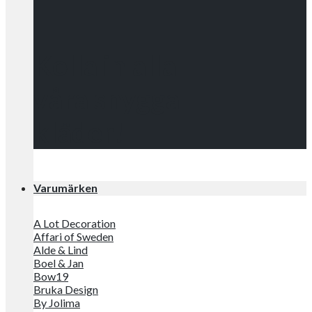
Kolla in alla
våra snygga
kläder!
Varumärken
A Lot Decoration
Affari of Sweden
Alde & Lind
Boel & Jan
Bow19
Bruka Design
By Jolima