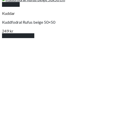
Snabbkoll
Kuddar
Kuddfodral Rufus beige 50×50
249
kr
Lägg till i varukorg