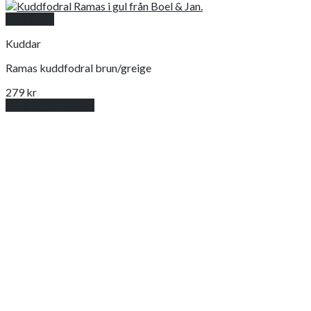
Snabbkoll
Kuddar
Ramas kuddfodral brun/greige
279
kr
Lägg till i varukorg