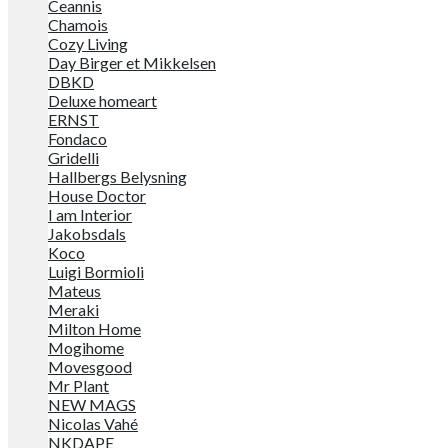
Ceannis
Chamois
Cozy Living
Day Birger et Mikkelsen
DBKD
Deluxe homeart
ERNST
Fondaco
Gridelli
Hallbergs Belysning
House Doctor
I am Interior
Jakobsdals
Koco
Luigi Bormioli
Mateus
Meraki
Milton Home
Mogihome
Movesgood
Mr Plant
NEW MAGS
Nicolas Vahé
NKDAPE