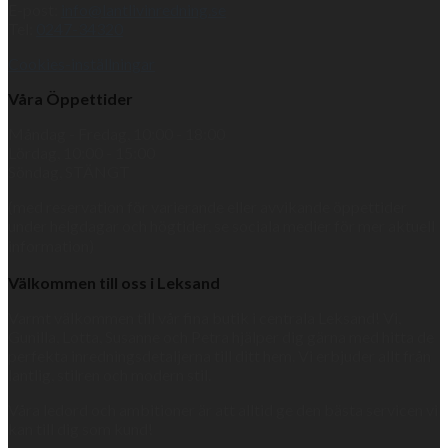
E-post:
info@lantlivinredning.se
Tel:
0247-34320
Cookies-inställningar
Våra Öppettider
Måndag - Fredag, 10:00 - 18:00
Lördag, 10:00 - 15:00
Söndag, STÄNGT
(med reservation för varierande eller avvikande öppettider
under helgdagar och högtider, se sociala medier för mer aktuell
information)
Välkommen till oss i Leksand
Varmt välkommen till vår fina butik i centrala Leksand! Vi,
Gunilla, Lotta, Susanne och Petra hjälper dig gärna med hitta de
perfekta inredningsdetaljerna till ditt hem. Vi erbjuder allt från
lantlig, stilren och modern stil.
Våra ledord och ambitioner är att alltid ge den bästa servicen vi
kan till dig som kund!