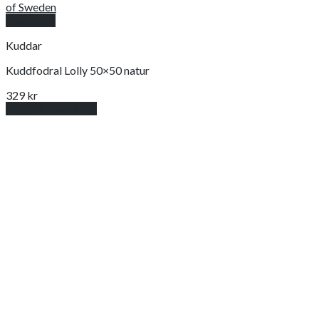
Snabbkoll
Kuddar
Kuddfodral Lolly 50×50 natur
329
kr
Lägg till i varukorg