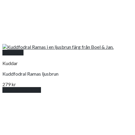
Snabbkoll
Kuddar
Kuddfodral Ramas ljusbrun
279
kr
Lägg till i varukorg