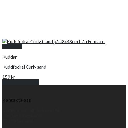
Snabbkoll
Kuddar
Kuddfodral Curly sand
159
kr
Lägg till i varukorg
Kontakta oss
Lantliv inredning i Leksand AB
Hantverkaregatan 4
793 30 Leksand