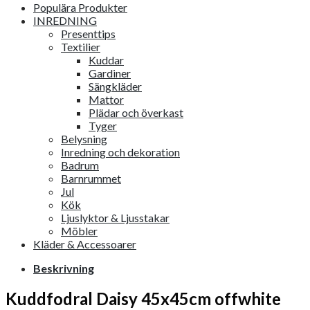
Populära Produkter
INREDNING
Presenttips
Textilier
Kuddar
Gardiner
Sängkläder
Mattor
Plädar och överkast
Tyger
Belysning
Inredning och dekoration
Badrum
Barnrummet
Jul
Kök
Ljuslyktor & Ljusstakar
Möbler
Kläder & Accessoarer
Beskrivning
Kuddfodral Daisy 45x45cm offwhite