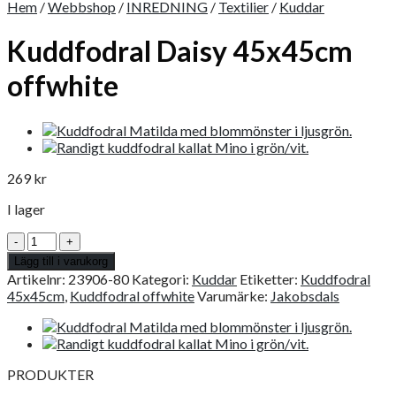
Hem
/
Webbshop
/
INREDNING
/
Textilier
/
Kuddar
Kuddfodral Daisy 45x45cm
offwhite
269
kr
I lager
Kuddfodral
Daisy
Lägg till i varukorg
45x45cm
Artikelnr:
23906-80
Kategori:
Kuddar
Etiketter:
Kuddfodral
offwhite
45x45cm
,
Kuddfodral offwhite
Varumärke:
Jakobsdals
mängd
PRODUKTER