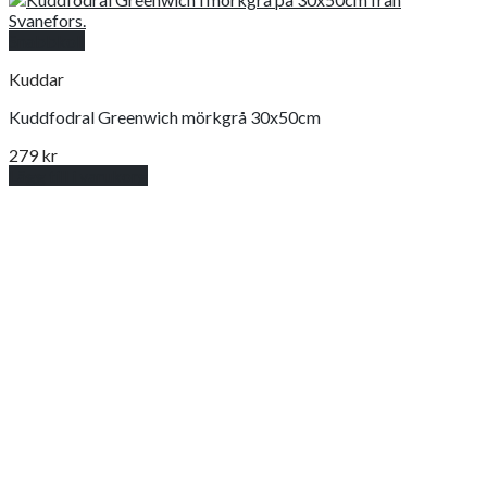
Snabbkoll
Kuddar
Kuddfodral Greenwich mörkgrå 30x50cm
279
kr
Lägg till i varukorg