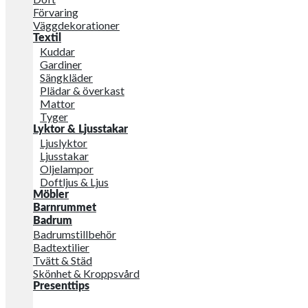
Förvaring
Väggdekorationer
Textil
Kuddar
Gardiner
Sängkläder
Plädar & överkast
Mattor
Tyger
Lyktor & Ljusstakar
Ljuslyktor
Ljusstakar
Oljelampor
Doftljus & Ljus
Möbler
Barnrummet
Badrum
Badrumstillbehör
Badtextilier
Tvätt & Städ
Skönhet & Kroppsvård
Presenttips