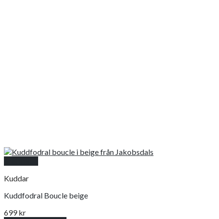
Snabbkoll
Kuddar
Kuddfodral Boucle beige
699
kr