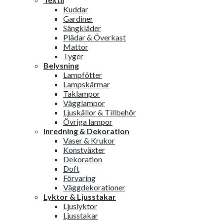
Kuddar
Gardiner
Sängkläder
Plädar & Överkast
Mattor
Tyger
Belysning
Lampfötter
Lampskärmar
Taklampor
Vägglampor
Ljuskällor & Tillbehör
Övriga lampor
Inredning & Dekoration
Vaser & Krukor
Konstväxter
Dekoration
Doft
Förvaring
Väggdekorationer
Lyktor & Ljusstakar
Ljuslyktor
Ljusstakar