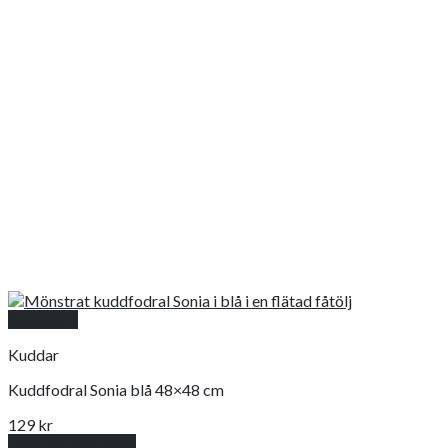
Snabbkoll
Kuddar
Kuddfodral Sonia blå 48×48 cm
129
kr
Lägg till i varukorg