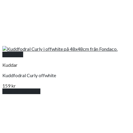
Snabbkoll
Kuddar
Kuddfodral Curly offwhite
159
kr
Lägg till i varukorg