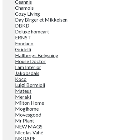
Ceannis
Chamois
Cozy Living
Day Birger et Mikkelsen
DBKD
Deluxe homeart
ERNST
Fondaco
Gridelli
Hallbergs Belysning
House Doctor
I am Interior
Jakobsdals
Koco
Luigi Bormioli
Mateus
Meraki
Milton Home
Mogihome
Movesgood
Mr Plant
NEW MAGS
Nicolas Vahé
NKDAPE