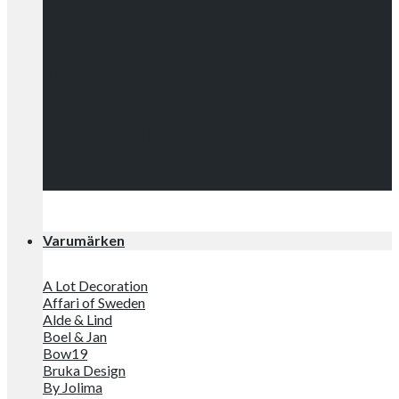
Kolla in alla
våra snygga
kläder!
Varumärken
A Lot Decoration
Affari of Sweden
Alde & Lind
Boel & Jan
Bow19
Bruka Design
By Jolima