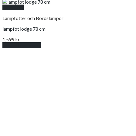
Snabbkoll
Lampfötter och Bordslampor
lampfot lodge 78 cm
1,599
kr
Lägg till i varukorg