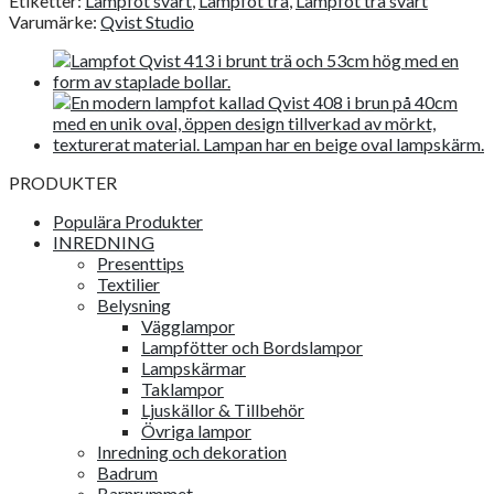
Etiketter:
Lampfot svart
,
Lampfot trä
,
Lampfot trä svart
53cm
Varumärke:
Qvist Studio
mängd
PRODUKTER
Populära Produkter
INREDNING
Presenttips
Textilier
Belysning
Vägglampor
Lampfötter och Bordslampor
Lampskärmar
Taklampor
Ljuskällor & Tillbehör
Övriga lampor
Inredning och dekoration
Badrum
Barnrummet