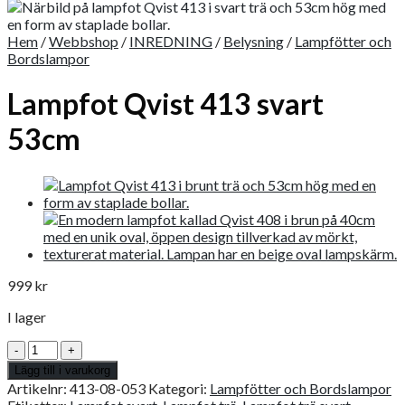
Hem
/
Webbshop
/
INREDNING
/
Belysning
/
Lampfötter och
Bordslampor
Lampfot Qvist 413 svart
53cm
999
kr
I lager
Lampfot
Qvist
Lägg till i varukorg
413
Artikelnr:
413-08-053
Kategori:
Lampfötter och Bordslampor
svart