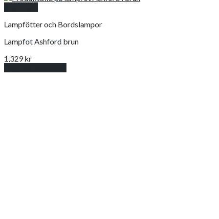
Snabbkoll
Lampfötter och Bordslampor
Lampfot Ashford brun
1,329
kr
Lägg till i varukorg