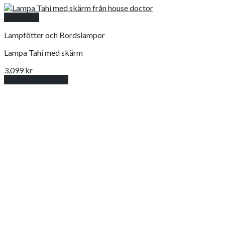
Snabbkoll
Lampfötter och Bordslampor
Lampa Tahi med skärm
3,099
kr
Lägg till i varukorg