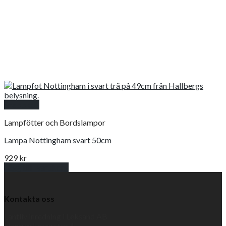
Snabbkoll
Lampfötter och Bordslampor
Lampa Nottingham svart 50cm
929
kr
Lägg till i varukorg
Kontakta oss
Lantliv inredning i Leksand AB
Hantverkaregatan 4