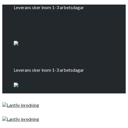
Skip
Leverans sker inom 1-3 arbetsdagar
to
content
Logga in
Om oss
Kontakta oss
Leverans sker inom 1-3 arbetsdagar