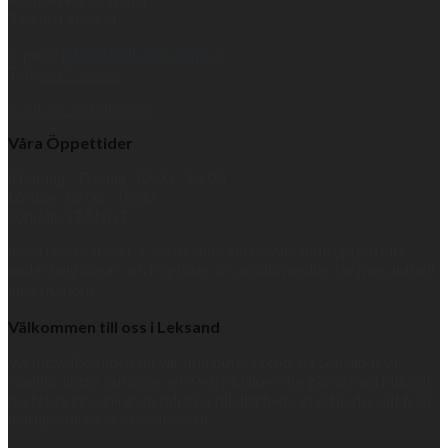
793 30 Leksand
E-post:
info@lantlivinredning.se
Tel:
0247-34320
Cookies-inställningar
Våra Öppettider
Måndag - Fredag, 10:00 - 18:00
Lördag, 10:00 - 15:00
Söndag, STÄNGT
(med reservation för varierande eller avvikande öppettider
under helgdagar och högtider, se sociala medier för mer aktuell
information)
Välkommen till oss i Leksand
Varmt välkommen till vår fina butik i centrala Leksand! Vi,
Gunilla, Lotta, Susanne och Petra hjälper dig gärna med hitta de
perfekta inredningsdetaljerna till ditt hem. Vi erbjuder allt från
lantlig, stilren och modern stil.