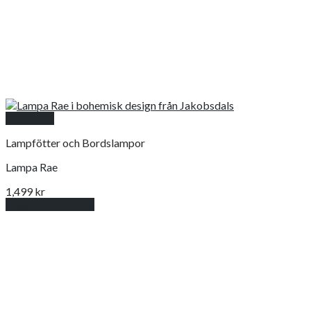
Snabbkoll
Lampfötter och Bordslampor
Lampa Rae
1,499
kr
Lägg till i varukorg