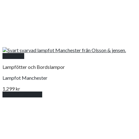
Snabbkoll
Lampfötter och Bordslampor
Lampfot Manchester
1,299
kr
Lägg till i varukorg