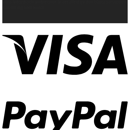
Våra ledord och ambitioner är att alltid ge den bästa servicen vi
kan till dig som kund!