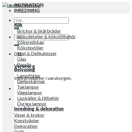
INSPIRATION
INREDNING
Sök
efter:
Kök
Brickor & Skärbrädor
Sök
Köksdetaljer & kökstillbehör
efter:
Köksredskap
Kökstextilier
Mat & Delikatesser
0
kr
Glas
Porslin
Varukorg
Belysning
Lampfötter
Inga produkter i varukorgen.
Lampskärmar
Taklampor
Vägglampor
Ljuskällor & tillbehör
Övriga lampor
Inredning & dekoration
Vaser & krukor
Konstväxter
Dekoration
Doft