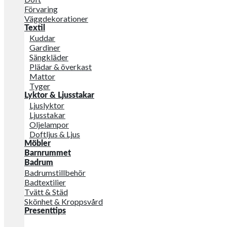
Förvaring
Väggdekorationer
Textil
Kuddar
Gardiner
Sängkläder
Plädar & överkast
Mattor
Tyger
Lyktor & Ljusstakar
Ljuslyktor
Ljusstakar
Oljelampor
Doftljus & Ljus
Möbler
Barnrummet
Badrum
Badrumstillbehör
Badtextilier
Tvätt & Städ
Skönhet & Kroppsvård
Presenttips