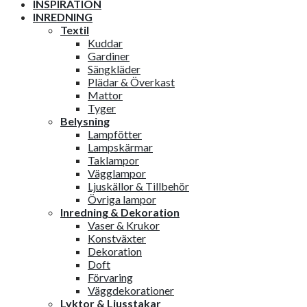
INSPIRATION
INREDNING
Textil
Kuddar
Gardiner
Sängkläder
Plädar & Överkast
Mattor
Tyger
Belysning
Lampfötter
Lampskärmar
Taklampor
Vägglampor
Ljuskällor & Tillbehör
Övriga lampor
Inredning & Dekoration
Vaser & Krukor
Konstväxter
Dekoration
Doft
Förvaring
Väggdekorationer
Lyktor & Ljusstakar