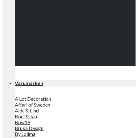
Kolla in alla
våra snygga
kläder!
Varumärken
A Lot Decoration
Affari of Sweden
Alde & Lind
Boel & Jan
Bow19
Bruka Design
By Jolima