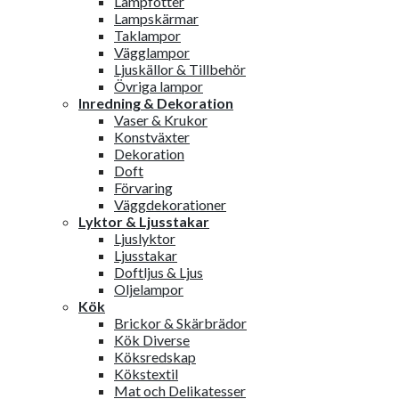
Lampfötter
Lampskärmar
Taklampor
Vägglampor
Ljuskällor & Tillbehör
Övriga lampor
Inredning & Dekoration
Vaser & Krukor
Konstväxter
Dekoration
Doft
Förvaring
Väggdekorationer
Lyktor & Ljusstakar
Ljuslyktor
Ljusstakar
Doftljus & Ljus
Oljelampor
Kök
Brickor & Skärbrädor
Kök Diverse
Köksredskap
Kökstextil
Mat och Delikatesser