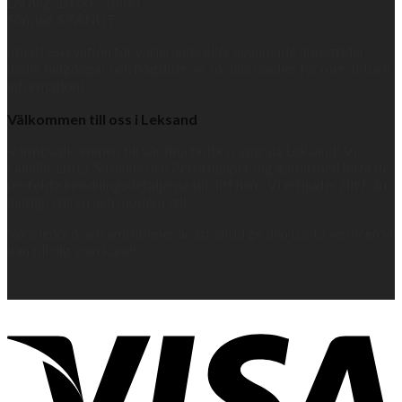
Lördag, 10:00 - 15:00
Söndag, STÄNGT
(med reservation för varierande eller avvikande öppettider
under helgdagar och högtider, se sociala medier för mer aktuell
information)
Välkommen till oss i Leksand
Varmt välkommen till vår fina butik i centrala Leksand! Vi,
Gunilla, Lotta, Susanne och Petra hjälper dig gärna med hitta de
perfekta inredningsdetaljerna till ditt hem. Vi erbjuder allt från
lantlig, stilren och modern stil.
Våra ledord och ambitioner är att alltid ge den bästa servicen vi
kan till dig som kund!