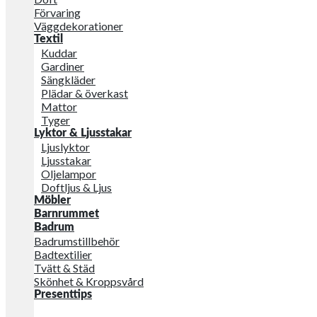
Förvaring
Väggdekorationer
Textil
Kuddar
Gardiner
Sängkläder
Plädar & överkast
Mattor
Tyger
Lyktor & Ljusstakar
Ljuslyktor
Ljusstakar
Oljelampor
Doftljus & Ljus
Möbler
Barnrummet
Badrum
Badrumstillbehör
Badtextilier
Tvätt & Städ
Skönhet & Kroppsvård
Presenttips