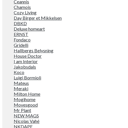
Ceannis
Chamois
Cozy Living
Day Birger et Mikkelsen
DBKD
Deluxe homeart
ERNST
Fondaco
Gridelli
Hallbergs Belysning
House Doctor
I am Interior
Jakobsdals
Koco
Luigi Bormioli
Mateus
Meraki
Milton Home
Mogihome
Movesgood
Mr Plant
NEW MAGS
Nicolas Vahé
NKDAPE