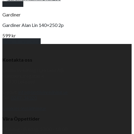
Snabbkoll
Gardiner
Gardiner Alan Lin 140×250 2p
599
kr
Lägg till i varukorg
Kontakta oss
Lantliv inredning i Leksand AB
Hantverkaregatan 4
793 30 Leksand
E-post:
info@lantlivinredning.se
Tel:
0247-34320
Cookies-inställningar
Våra Öppettider
Måndag - Fredag, 10:00 - 18:00