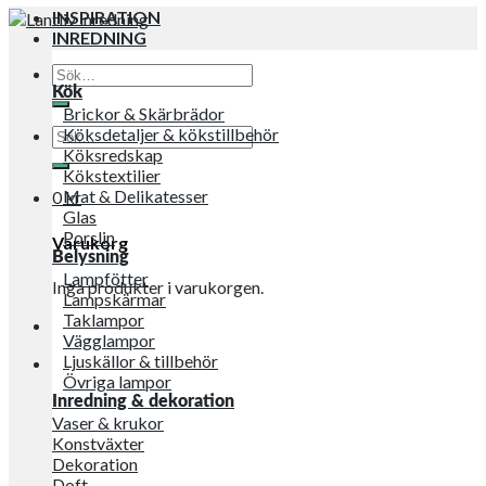
INSPIRATION
INREDNING
Sök
efter:
Kök
Brickor & Skärbrädor
Sök
Köksdetaljer & kökstillbehör
efter:
Köksredskap
Kökstextilier
Mat & Delikatesser
0
kr
Glas
Porslin
Varukorg
Belysning
Lampfötter
Inga produkter i varukorgen.
Lampskärmar
Taklampor
Vägglampor
Ljuskällor & tillbehör
Övriga lampor
Inredning & dekoration
Vaser & krukor
Konstväxter
Dekoration
Doft