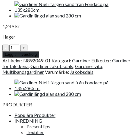
1,249
kr
I lager
Multibandslängd
Natural
Lägg till i varukorg
vit
Artikelnr:
N892049-01
Kategori:
Gardiner
Etiketter:
Gardiner
mängd
för takskena
,
Gardiner Jakobsdals
,
Gardiner vita
,
Multibandsgardiner
Varumärke:
Jakobsdals
PRODUKTER
Populära Produkter
INREDNING
Presenttips
Textilier