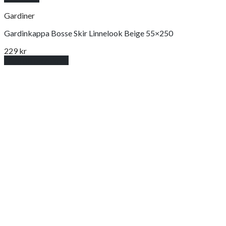
Gardiner
Gardinkappa Bosse Skir Linnelook Beige 55×250
229
kr
Lägg till i varukorg