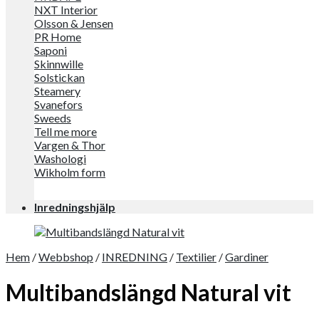
NXT Interior
Olsson & Jensen
PR Home
Saponi
Skinnwille
Solstickan
Steamery
Svanefors
Sweeds
Tell me more
Vargen & Thor
Washologi
Wikholm form
Inredningshjälp
Hem
/
Webbshop
/
INREDNING
/
Textilier
/
Gardiner
Multibandslängd Natural vit