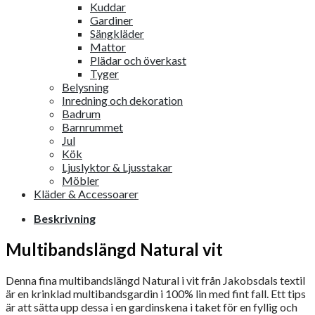
Kuddar
Gardiner
Sängkläder
Mattor
Plädar och överkast
Tyger
Belysning
Inredning och dekoration
Badrum
Barnrummet
Jul
Kök
Ljuslyktor & Ljusstakar
Möbler
Kläder & Accessoarer
Beskrivning
Multibandslängd Natural vit
Denna fina multibandslängd Natural i vit från Jakobsdals textil
är en krinklad multibandsgardin i 100% lin med fint fall. Ett tips
är att sätta upp dessa i en gardinskena i taket för en fyllig och