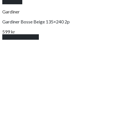
Snabbkoll
Gardiner
Gardiner Bosse Beige 135×240 2p
599
kr
Lägg till i varukorg