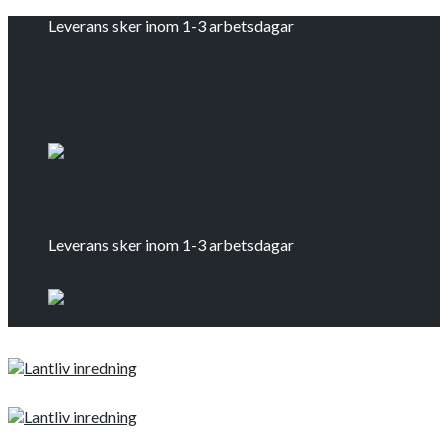
Skip
Leverans sker inom 1-3 arbetsdagar
to
content
Logga in
Om oss
Kontakta oss
Leverans sker inom 1-3 arbetsdagar