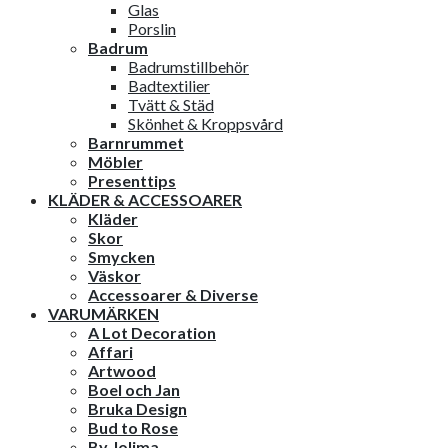
Glas
Porslin
Badrum
Badrumstillbehör
Badtextilier
Tvätt & Städ
Skönhet & Kroppsvård
Barnrummet
Möbler
Presenttips
KLÄDER & ACCESSOARER
Kläder
Skor
Smycken
Väskor
Accessoarer & Diverse
VARUMÄRKEN
A Lot Decoration
Affari
Artwood
Boel och Jan
Bruka Design
Bud to Rose
By Jolima