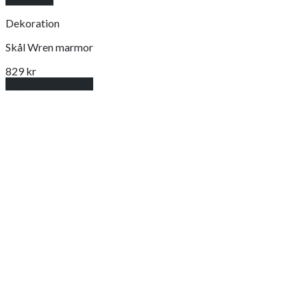
Dekoration
Skål Wren marmor
829
kr
Lägg till i varukorg