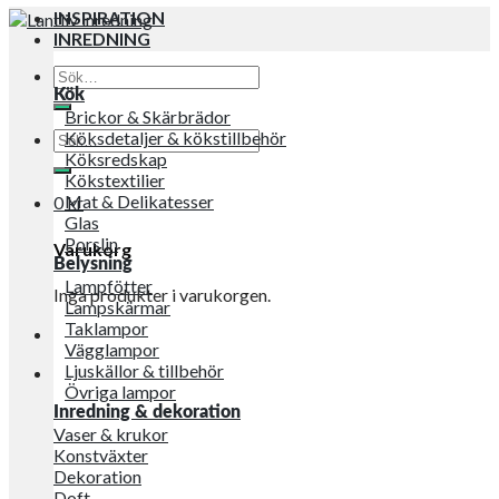
INSPIRATION
INREDNING
Sök
efter:
Kök
Brickor & Skärbrädor
Sök
Köksdetaljer & kökstillbehör
efter:
Köksredskap
Kökstextilier
Mat & Delikatesser
0
kr
Glas
Porslin
Varukorg
Belysning
Lampfötter
Inga produkter i varukorgen.
Lampskärmar
Taklampor
Vägglampor
Ljuskällor & tillbehör
Övriga lampor
Inredning & dekoration
Vaser & krukor
Konstväxter
Dekoration
Doft