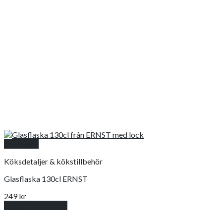
Snabbkoll
Köksdetaljer & kökstillbehör
Glasflaska 130cl ERNST
249
kr
Lägg till i varukorg