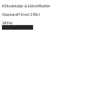
Köksdetaljer & kökstillbehör
Glaskaraff Ernst 230cl
349
kr
Lägg till i varukorg