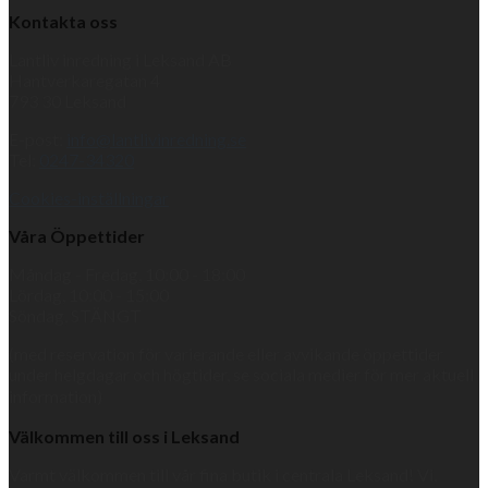
Kontakta oss
Lantliv inredning i Leksand AB
Hantverkaregatan 4
793 30 Leksand
E-post:
info@lantlivinredning.se
Tel:
0247-34320
Cookies-inställningar
Våra Öppettider
Måndag - Fredag, 10:00 - 18:00
Lördag, 10:00 - 15:00
Söndag, STÄNGT
(med reservation för varierande eller avvikande öppettider
under helgdagar och högtider, se sociala medier för mer aktuell
information)
Välkommen till oss i Leksand
Varmt välkommen till vår fina butik i centrala Leksand! Vi,