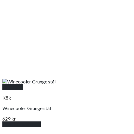
Snabbkoll
Kök
Winecooler Grunge stål
629
kr
Lägg till i varukorg