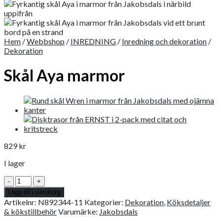
Hem
/
Webbshop
/
INREDNING
/
Inredning och dekoration
/
Dekoration
Skål Aya marmor
829
kr
I lager
Skål
Aya
Lägg till i varukorg
marmor
Artikelnr:
N892344-11
Kategorier:
Dekoration
,
Köksdetaljer
mängd
& kökstillbehör
Varumärke:
Jakobsdals