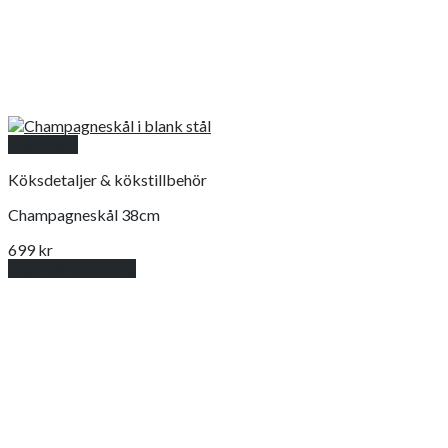
Snabbkoll
Köksdetaljer & kökstillbehör
Champagneskål 38cm
699
kr
Lägg till i varukorg