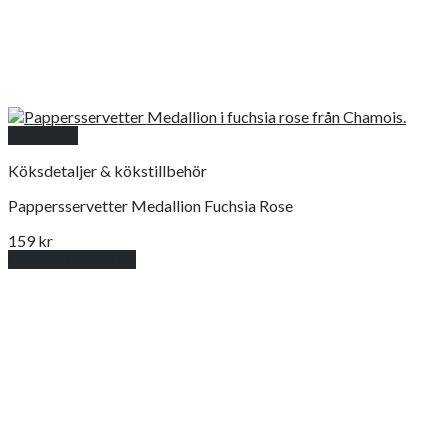
Snabbkoll
Köksdetaljer & kökstillbehör
Pappersservetter Medallion Fuchsia Rose
159
kr
Lägg till i varukorg