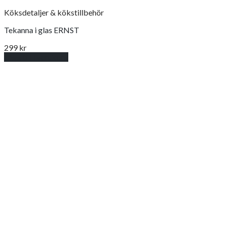
Köksdetaljer & kökstillbehör
Tekanna i glas ERNST
299
kr
Lägg till i varukorg