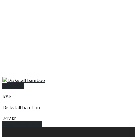
Snabbkoll
Kök
Diskställ bamboo
249
kr
Lägg till i varukorg