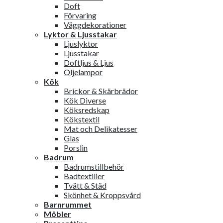
Doft
Förvaring
Väggdekorationer
Lyktor & Ljusstakar
Ljuslyktor
Ljusstakar
Doftljus & Ljus
Oljelampor
Kök
Brickor & Skärbrädor
Kök Diverse
Köksredskap
Kökstextil
Mat och Delikatesser
Glas
Porslin
Badrum
Badrumstillbehör
Badtextilier
Tvätt & Städ
Skönhet & Kroppsvård
Barnrummet
Möbler