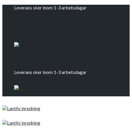
Skip
Leverans sker inom 1-3 arbetsdagar
to
content
Logga in
Om oss
Kontakta oss
Leverans sker inom 1-3 arbetsdagar