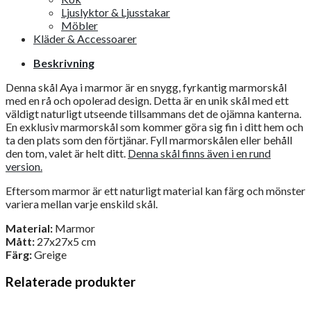
Ljuslyktor & Ljusstakar
Möbler
Kläder & Accessoarer
Beskrivning
Denna skål Aya i marmor är en snygg, fyrkantig marmorskål
med en rå och opolerad design. Detta är en unik skål med ett
väldigt naturligt utseende tillsammans det de ojämna kanterna.
En exklusiv marmorskål som kommer göra sig fin i ditt hem och
ta den plats som den förtjänar. Fyll marmorskålen eller behåll
den tom, valet är helt ditt.
Denna skål finns även i en rund
version.
Eftersom marmor är ett naturligt material kan färg och mönster
variera mellan varje enskild skål.
Material:
Marmor
Mått:
27x27x5 cm
Färg:
Greige
Relaterade produkter