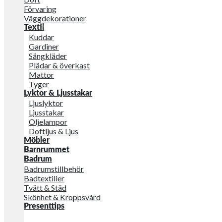
Förvaring
Väggdekorationer
Textil
Kuddar
Gardiner
Sängkläder
Plädar & överkast
Mattor
Tyger
Lyktor & Ljusstakar
Ljuslyktor
Ljusstakar
Oljelampor
Doftljus & Ljus
Möbler
Barnrummet
Badrum
Badrumstillbehör
Badtextilier
Tvätt & Städ
Skönhet & Kroppsvård
Presenttips