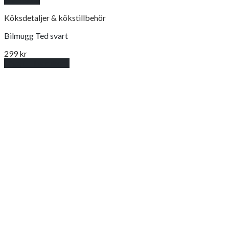
Köksdetaljer & kökstillbehör
Bilmugg Ted svart
299
kr
Lägg till i varukorg