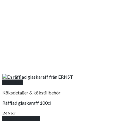
Snabbkoll
Köksdetaljer & kökstillbehör
Räfflad glaskaraff 100cl
249
kr
Lägg till i varukorg