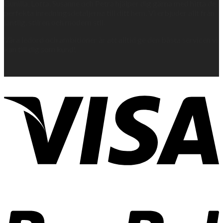
Gunilla, Lotta, Susanne och Petra hjälper dig gärna med hitta de
perfekta inredningsdetaljerna till ditt hem. Vi erbjuder allt från
lantlig, stilren och modern stil.
Våra ledord och ambitioner är att alltid ge den bästa servicen vi
kan till dig som kund!