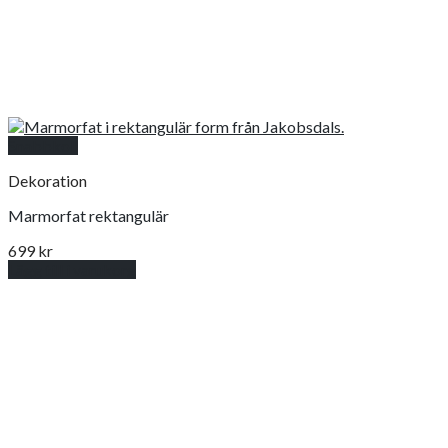
Snabbkoll
Dekoration
Marmorfat rektangulär
699
kr
Lägg till i varukorg