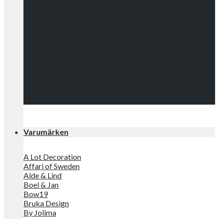
Kolla in alla
våra snygga
kläder!
Varumärken
A Lot Decoration
Affari of Sweden
Alde & Lind
Boel & Jan
Bow19
Bruka Design
By Jolima