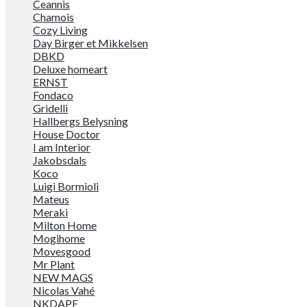
Ceannis
Chamois
Cozy Living
Day Birger et Mikkelsen
DBKD
Deluxe homeart
ERNST
Fondaco
Gridelli
Hallbergs Belysning
House Doctor
I am Interior
Jakobsdals
Koco
Luigi Bormioli
Mateus
Meraki
Milton Home
Mogihome
Movesgood
Mr Plant
NEW MAGS
Nicolas Vahé
NKDAPE