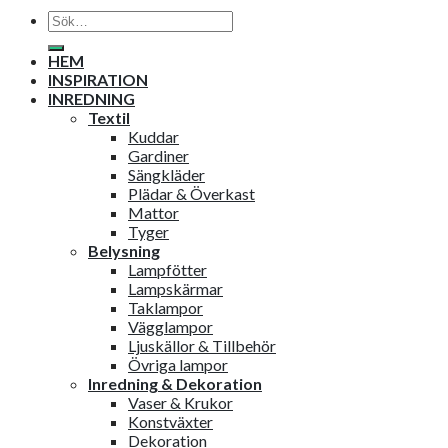
Sök
efter:
HEM
INSPIRATION
INREDNING
Textil
Kuddar
Gardiner
Sängkläder
Plädar & Överkast
Mattor
Tyger
Belysning
Lampfötter
Lampskärmar
Taklampor
Vägglampor
Ljuskällor & Tillbehör
Övriga lampor
Inredning & Dekoration
Vaser & Krukor
Konstväxter
Dekoration