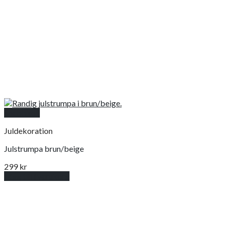
Snabbkoll
Juldekoration
Julstrumpa brun/beige
299
kr
Lägg till i varukorg