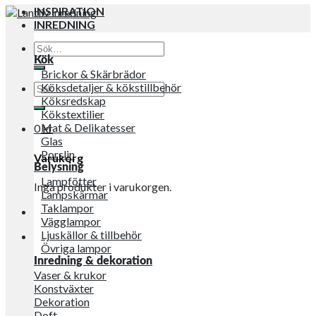
INSPIRATION
INREDNING
Sök
efter:
Kök
Brickor & Skärbrädor
Sök
Köksdetaljer & kökstillbehör
efter:
Köksredskap
Kökstextilier
Mat & Delikatesser
0
kr
Glas
Porslin
Varukorg
Belysning
Lampfötter
Inga produkter i varukorgen.
Lampskärmar
Taklampor
Vägglampor
Ljuskällor & tillbehör
Övriga lampor
Inredning & dekoration
Vaser & krukor
Konstväxter
Dekoration
Doft