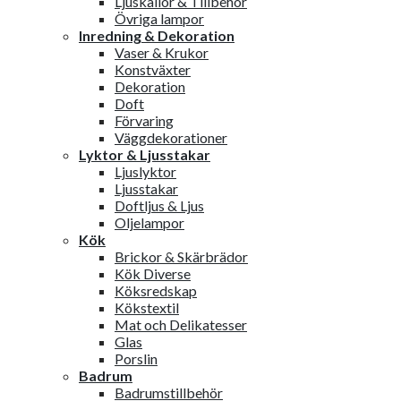
Ljuskällor & Tillbehör
Övriga lampor
Inredning & Dekoration
Vaser & Krukor
Konstväxter
Dekoration
Doft
Förvaring
Väggdekorationer
Lyktor & Ljusstakar
Ljuslyktor
Ljusstakar
Doftljus & Ljus
Oljelampor
Kök
Brickor & Skärbrädor
Kök Diverse
Köksredskap
Kökstextil
Mat och Delikatesser
Glas
Porslin
Badrum
Badrumstillbehör