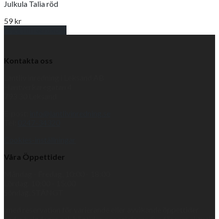
Julkula Talia röd
59
kr
Lägg till i varukorg
Kontakta oss
Lantliv inredning i Leksand AB
Hantverkaregatan 4
793 30 Leksand
E-post:
info@lantlivinredning.se
Tel:
0247-34320
Cookies-inställningar
Våra Öppettider
Måndag - Fredag, 10:00 - 18:00
Lördag, 10:00 - 15:00
Söndag, STÄNGT
(med reservation för varierande eller avvikande öppettider
under helgdagar och högtider, se sociala medier för mer aktuell