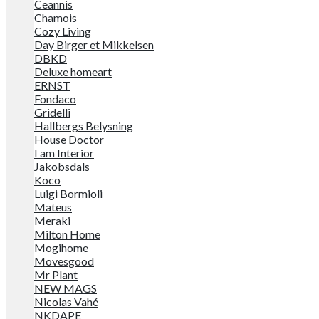
Ceannis
Chamois
Cozy Living
Day Birger et Mikkelsen
DBKD
Deluxe homeart
ERNST
Fondaco
Gridelli
Hallbergs Belysning
House Doctor
I am Interior
Jakobsdals
Koco
Luigi Bormioli
Mateus
Meraki
Milton Home
Mogihome
Movesgood
Mr Plant
NEW MAGS
Nicolas Vahé
NKDAPE