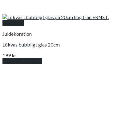
Snabbkoll
Juldekoration
Lökvas bubbligt glas 20cm
199
kr
Lägg till i varukorg