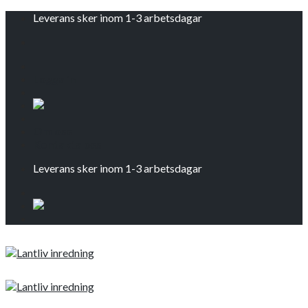
Skip
Leverans sker inom 1-3 arbetsdagar
to
content
Logga in
Om oss
Kontakta oss
Leverans sker inom 1-3 arbetsdagar