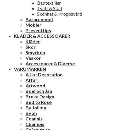
Badtextilier
Tvätt & Städ
Skönhet & Kroppsvård
Barnrummet
Möbler
Presenttips
KLÄDER & ACCESSOARER
Kläder
Skor
Smycken
Väskor
Accessoarer & Diverse
VARUMÄRKEN
A Lot Decoration
Affari
Artwood
Boel och Jan
Bruka Design
Bud to Rose
By Jolima
Byon
Ceannis
Chamois
Co´couture