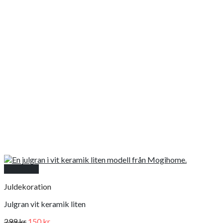
Snabbkoll
Juldekoration
Julgran vit keramik liten
Det
Det
299
kr
150
kr