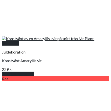
Snabbkoll
Juldekoration
Konstväxt Amaryllis vit
229
kr
Lägg till i varukorg
Rea!