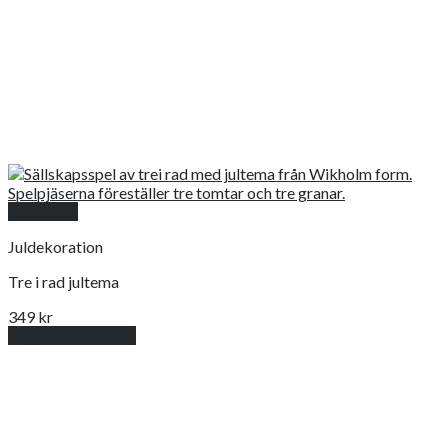
Snabbkoll
Juldekoration
Tre i rad jultema
349
kr
Lägg till i varukorg