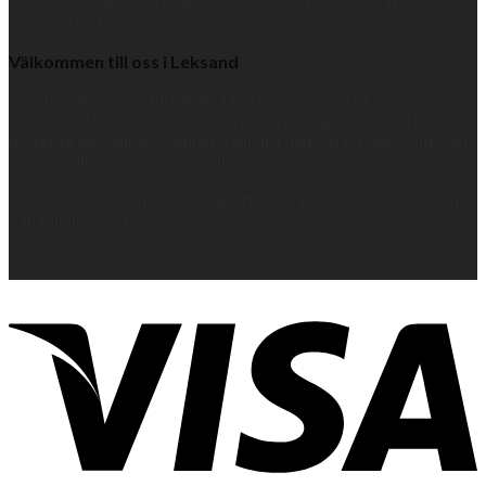
information)
Välkommen till oss i Leksand
Varmt välkommen till vår fina butik i centrala Leksand! Vi,
Gunilla, Lotta, Susanne och Petra hjälper dig gärna med hitta de
perfekta inredningsdetaljerna till ditt hem. Vi erbjuder allt från
lantlig, stilren och modern stil.
Våra ledord och ambitioner är att alltid ge den bästa servicen vi
kan till dig som kund!