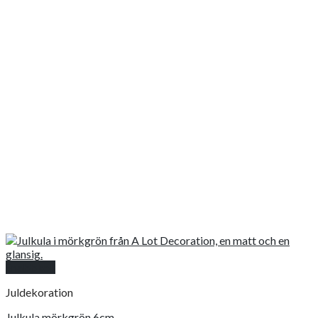
Snabbkoll
Juldekoration
Julkula mörkgrön 6cm