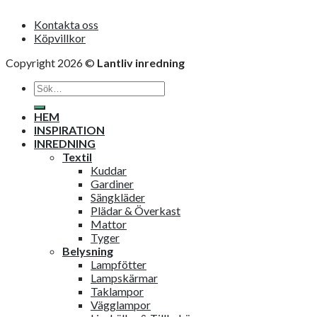
Kontakta oss
Köpvillkor
Copyright 2026 ©
Lantliv inredning
Sök
efter:
HEM
INSPIRATION
INREDNING
Textil
Kuddar
Gardiner
Sängkläder
Plädar & Överkast
Mattor
Tyger
Belysning
Lampfötter
Lampskärmar
Taklampor
Vägglampor