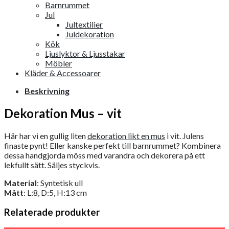
Barnrummet
Jul
Jultextilier
Juldekoration
Kök
Ljuslyktor & Ljusstakar
Möbler
Kläder & Accessoarer
Beskrivning
Dekoration Mus – vit
Här har vi en gullig liten
dekoration likt en mus
i vit. Julens
finaste pynt! Eller kanske perfekt till barnrummet? Kombinera
dessa handgjorda möss med varandra och dekorera på ett
lekfullt sätt. Säljes styckvis.
Material
: Syntetisk ull
Mått
: L:8, D:5, H:13 cm
Relaterade produkter