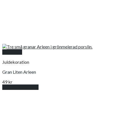
Snabbkoll
Juldekoration
Gran Liten Arleen
49
kr
Lägg till i varukorg