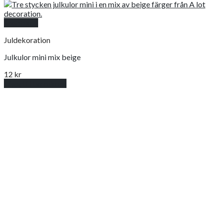
Snabbkoll
Juldekoration
Julkulor mini mix beige
12
kr
Lägg till i varukorg