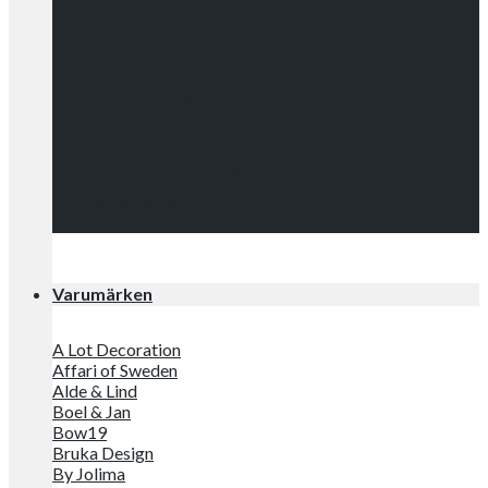
Kolla in alla
våra snygga
kläder!
Varumärken
A Lot Decoration
Affari of Sweden
Alde & Lind
Boel & Jan
Bow19
Bruka Design
By Jolima