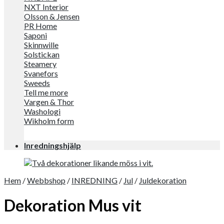
NXT Interior
Olsson & Jensen
PR Home
Saponi
Skinnwille
Solstickan
Steamery
Svanefors
Sweeds
Tell me more
Vargen & Thor
Washologi
Wikholm form
Inredningshjälp
Hem
/
Webbshop
/
INREDNING
/
Jul
/
Juldekoration
Dekoration Mus vit