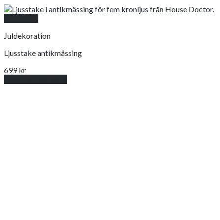
Snabbkoll
Juldekoration
Ljusstake antikmässing
699
kr
Lägg till i varukorg