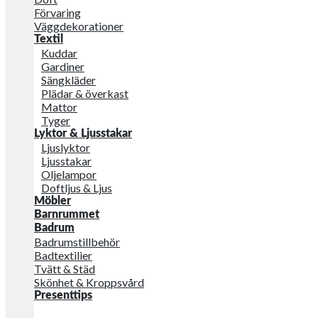
Förvaring
Väggdekorationer
Textil
Kuddar
Gardiner
Sängkläder
Plädar & överkast
Mattor
Tyger
Lyktor & Ljusstakar
Ljuslyktor
Ljusstakar
Oljelampor
Doftljus & Ljus
Möbler
Barnrummet
Badrum
Badrumstillbehör
Badtextilier
Tvätt & Städ
Skönhet & Kroppsvård
Presenttips