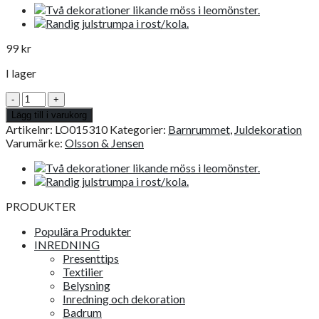
99
kr
I lager
Dekoration
Mus
Lägg till i varukorg
vit
Artikelnr:
LO015310
Kategorier:
Barnrummet
,
Juldekoration
mängd
Varumärke:
Olsson & Jensen
PRODUKTER
Populära Produkter
INREDNING
Presenttips
Textilier
Belysning
Inredning och dekoration
Badrum