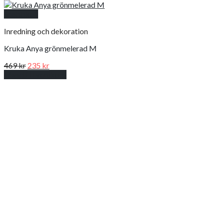
Snabbkoll
Inredning och dekoration
Kruka Anya grönmelerad M
Det
Det
469
kr
235
kr
ursprungliga
nuvarande
Lägg till i varukorg
priset
priset
var:
är:
469 kr.
235 kr.