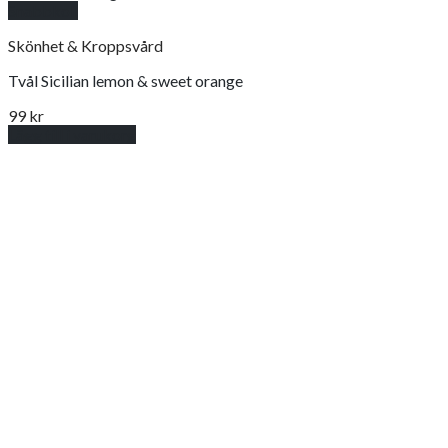
Snabbkoll
Skönhet & Kroppsvård
Tvål Sicilian lemon & sweet orange
99
kr
Lägg till i varukorg