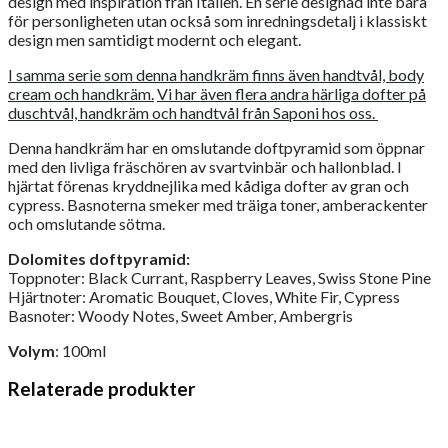
design med inspiration från Italien. En serie designad inte bara
för personligheten utan också som inredningsdetalj i klassiskt
design men samtidigt modernt och elegant.
I samma serie som denna handkräm finns även handtvål, body
cream och handkräm.
Vi har även flera andra härliga dofter på
duschtvål, handkräm och handtvål från Saponi hos oss.
Denna handkräm har en omslutande doftpyramid som öppnar
med den livliga fräschören av svartvinbär och hallonblad. I
hjärtat förenas kryddnejlika med kådiga dofter av gran och
cypress. Basnoterna smeker med träiga toner, amberackenter
och omslutande sötma.
Dolomites doftpyramid:
Toppnoter: Black Currant, Raspberry Leaves, Swiss Stone Pine
Hjärtnoter: Aromatic Bouquet, Cloves, White Fir, Cypress
Basnoter: Woody Notes, Sweet Amber, Ambergris
Volym
: 100ml
Relaterade produkter