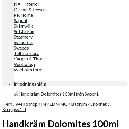
NXT Interior
Olsson & Jensen
PR Home
Saponi
Skinnwille
Solstickan
Steamery
Svanefors
Sweeds
Tell me more
Vargen & Thor
Washologi
Wikholm form
Inredningshjälp
Hem
/
Webbshop
/
INREDNING
/
Badrum
/
Skönhet &
Kroppsvård
Handkräm Dolomites 100ml