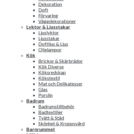
Dekoration
Doft
Förvaring
Väggdekorationer
Lyktor & Ljusstakar
Ljuslyktor
Ljusstakar
Doftljus & Ljus
Oljelampor
Kök
Brickor & Skärbrädor
Kök Diverse
Köksredskap
Kökstextil
Mat och Delikatesser
Glas
Porslin
Badrum
Badrumstillbehör
Badtextilier
Tvätt & Städ
Skönhet & Kroppsvård
Barnrummet