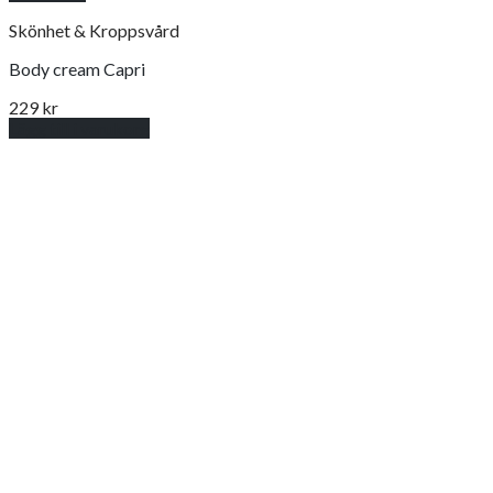
Skönhet & Kroppsvård
Body cream Capri
229
kr
Lägg till i varukorg