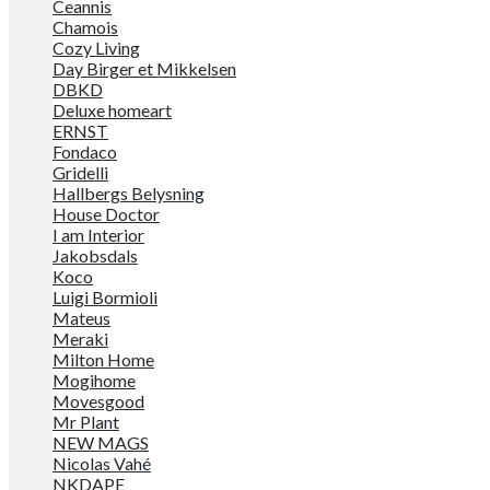
Ceannis
Chamois
Cozy Living
Day Birger et Mikkelsen
DBKD
Deluxe homeart
ERNST
Fondaco
Gridelli
Hallbergs Belysning
House Doctor
I am Interior
Jakobsdals
Koco
Luigi Bormioli
Mateus
Meraki
Milton Home
Mogihome
Movesgood
Mr Plant
NEW MAGS
Nicolas Vahé
NKDAPE