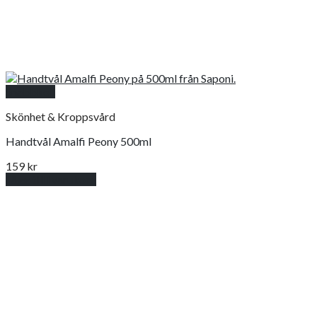
Snabbkoll
Skönhet & Kroppsvård
Handtvål Amalfi Peony 500ml
159
kr
Lägg till i varukorg