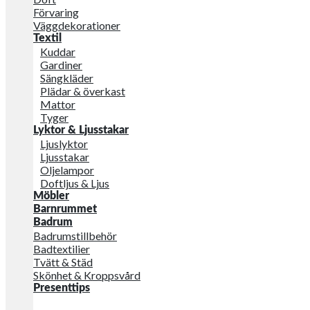
Förvaring
Väggdekorationer
Textil
Kuddar
Gardiner
Sängkläder
Plädar & överkast
Mattor
Tyger
Lyktor & Ljusstakar
Ljuslyktor
Ljusstakar
Oljelampor
Doftljus & Ljus
Möbler
Barnrummet
Badrum
Badrumstillbehör
Badtextilier
Tvätt & Städ
Skönhet & Kroppsvård
Presenttips