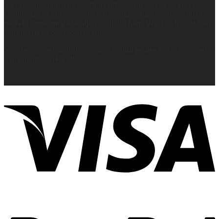
Varmt välkommen till vår fina butik i centrala Leksand! Vi,
Gunilla, Lotta, Susanne och Petra hjälper dig gärna med hitta de
perfekta inredningsdetaljerna till ditt hem. Vi erbjuder allt från
lantlig, stilren och modern stil.
Våra ledord och ambitioner är att alltid ge den bästa servicen vi
kan till dig som kund!