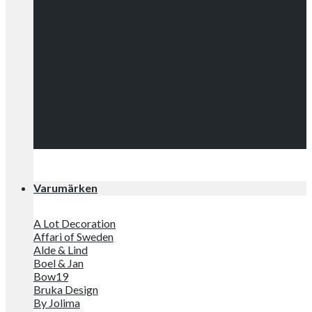
Kolla in alla
våra snygga
kläder!
Varumärken
A Lot Decoration
Affari of Sweden
Alde & Lind
Boel & Jan
Bow19
Bruka Design
By Jolima