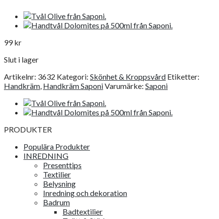
99
kr
Slut i lager
Artikelnr:
3632
Kategori:
Skönhet & Kroppsvård
Etiketter:
Handkräm
,
Handkräm Saponi
Varumärke:
Saponi
PRODUKTER
Populära Produkter
INREDNING
Presenttips
Textilier
Belysning
Inredning och dekoration
Badrum
Badtextilier