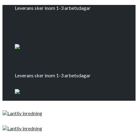
Skip
Leverans sker inom 1-3 arbetsdagar
to
content
Logga in
Om oss
Kontakta oss
Leverans sker inom 1-3 arbetsdagar