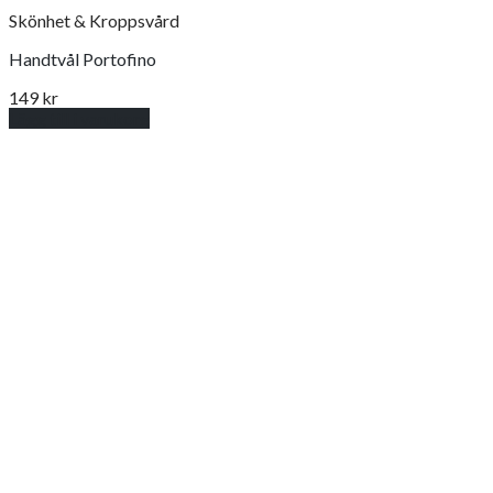
Skönhet & Kroppsvård
Handtvål Portofino
149
kr
Lägg till i varukorg