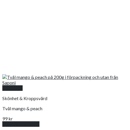
Snabbkoll
Skönhet & Kroppsvård
Tvål mango & peach
99
kr
Lägg till i varukorg