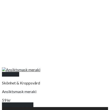
Snabbkoll
Skönhet & Kroppsvård
Ansiktsmask meraki
59
kr
Lägg till i varukorg