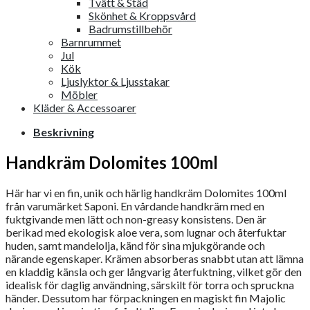
Tvätt & Städ
Skönhet & Kroppsvård
Badrumstillbehör
Barnrummet
Jul
Kök
Ljuslyktor & Ljusstakar
Möbler
Kläder & Accessoarer
Beskrivning
Handkräm Dolomites 100ml
Här har vi en fin, unik och härlig handkräm Dolomites 100ml
från varumärket Saponi. En vårdande handkräm med en
fuktgivande men lätt och non-greasy konsistens. Den är
berikad med ekologisk aloe vera, som lugnar och återfuktar
huden, samt mandelolja, känd för sina mjukgörande och
närande egenskaper. Krämen absorberas snabbt utan att lämna
en kladdig känsla och ger långvarig återfuktning, vilket gör den
idealisk för daglig användning, särskilt för torra och spruckna
händer. Dessutom har förpackningen en magiskt fin Majolic