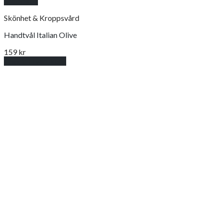
Snabbkoll
Skönhet & Kroppsvård
Handtvål Italian Olive
159
kr
Lägg till i varukorg