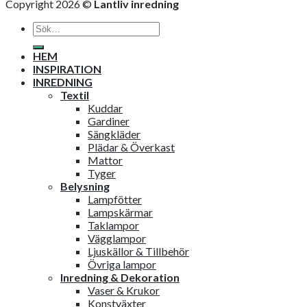
Copyright 2026 ©
Lantliv inredning
Sök
efter:
HEM
INSPIRATION
INREDNING
Textil
Kuddar
Gardiner
Sängkläder
Plädar & Överkast
Mattor
Tyger
Belysning
Lampfötter
Lampskärmar
Taklampor
Vägglampor
Ljuskällor & Tillbehör
Övriga lampor
Inredning & Dekoration
Vaser & Krukor
Konstväxter