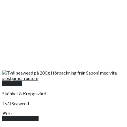
Snabbkoll
Skönhet & Kroppsvård
Tvål Seaweed
99
kr
Lägg till i varukorg