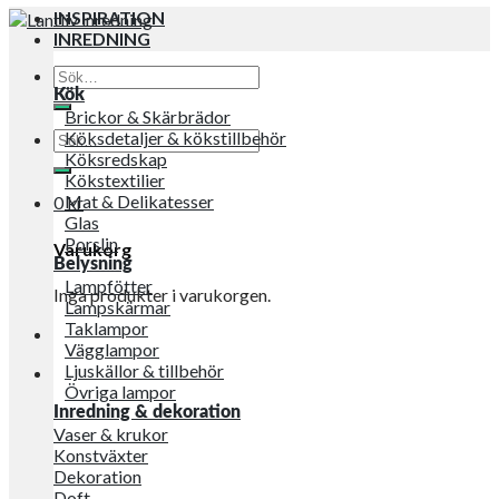
INSPIRATION
INREDNING
Sök
efter:
Kök
Brickor & Skärbrädor
Sök
Köksdetaljer & kökstillbehör
efter:
Köksredskap
Kökstextilier
Mat & Delikatesser
0
kr
Glas
Porslin
Varukorg
Belysning
Lampfötter
Inga produkter i varukorgen.
Lampskärmar
Taklampor
Vägglampor
Ljuskällor & tillbehör
Övriga lampor
Inredning & dekoration
Vaser & krukor
Konstväxter
Dekoration
Doft