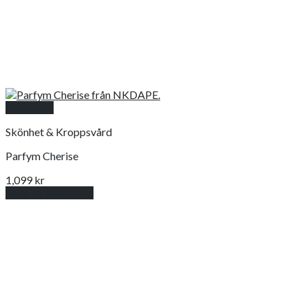
Snabbkoll
Skönhet & Kroppsvård
Parfym Cherise
1,099
kr
Lägg till i varukorg