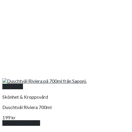
Snabbkoll
Skönhet & Kroppsvård
Duschtvål Riviera 700ml
199
kr
Lägg till i varukorg