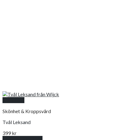
Snabbkoll
Skönhet & Kroppsvård
Tvål Leksand
399
kr
Lägg till i varukorg