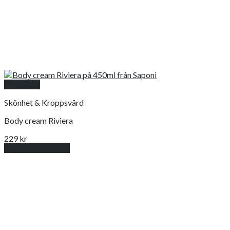
Snabbkoll
Skönhet & Kroppsvård
Body cream Riviera
229
kr
Lägg till i varukorg