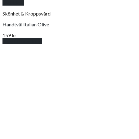
Snabbkoll
Skönhet & Kroppsvård
Handtvål Italian Olive
159
kr
Lägg till i varukorg