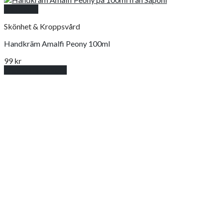
Snabbkoll
Skönhet & Kroppsvård
Handkräm Amalfi Peony 100ml
99
kr
Lägg till i varukorg