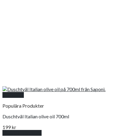
Snabbkoll
Populära Produkter
Duschtvål Italian olive oil 700ml
199
kr
Lägg till i varukorg