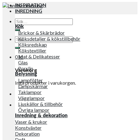
INSPIRATION
INREDNING
Sök
efter:
Kök
Brickor & Skärbrädor
Sök
Köksdetaljer & kökstillbehör
efter:
Köksredskap
Kökstextilier
Mat & Delikatesser
0
kr
Glas
Porslin
Varukorg
Belysning
Lampfötter
Inga produkter i varukorgen.
Lampskärmar
Taklampor
Vägglampor
Ljuskällor & tillbehör
Övriga lampor
Inredning & dekoration
Vaser & krukor
Konstväxter
Dekoration
Doft