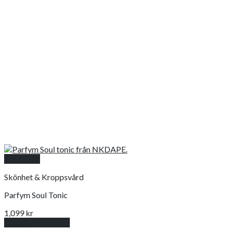
Snabbkoll
Skönhet & Kroppsvård
Parfym Soul Tonic
1,099
kr
Lägg till i varukorg