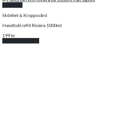
Snabbkoll
Skönhet & Kroppsvård
Handtvål refill Riviera 1000ml
199
kr
Lägg till i varukorg