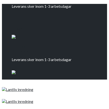
Skip
Leverans sker inom 1-3 arbetsdagar
to
content
Logga in
Om oss
Kontakta oss
Leverans sker inom 1-3 arbetsdagar