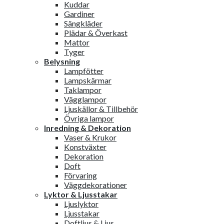
Kuddar
Gardiner
Sängkläder
Plädar & Överkast
Mattor
Tyger
Belysning
Lampfötter
Lampskärmar
Taklampor
Vägglampor
Ljuskällor & Tillbehör
Övriga lampor
Inredning & Dekoration
Vaser & Krukor
Konstväxter
Dekoration
Doft
Förvaring
Väggdekorationer
Lyktor & Ljusstakar
Ljuslyktor
Ljusstakar
Doftljus & Ljus