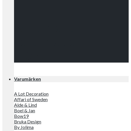
Kolla in alla
våra snygga
kläder!
Varumärken
A Lot Decoration
Affari of Sweden
Alde & Lind
Boel & Jan
Bow19
Bruka Design
By Jolima