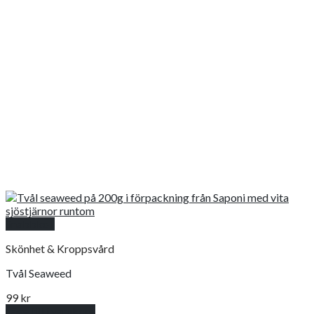
Snabbkoll
Skönhet & Kroppsvård
Tvål Seaweed
99
kr
Lägg till i varukorg