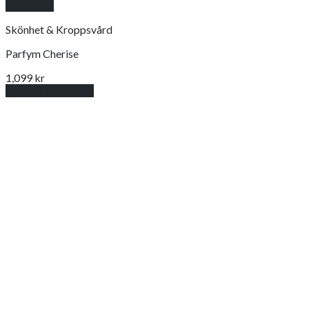
Snabbkoll
Skönhet & Kroppsvård
Parfym Cherise
1,099
kr
Lägg till i varukorg