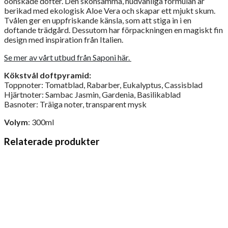
oönskade dofter. Den skonsamma, hudvänliga formulan är
berikad med ekologisk Aloe Vera och skapar ett mjukt skum.
Tvålen ger en uppfriskande känsla, som att stiga in i en
doftande trädgård. Dessutom har förpackningen en magiskt fin
design med inspiration från Italien.
Se mer av vårt utbud från Saponi här.
Kökstvål doftpyramid:
Toppnoter: Tomatblad, Rabarber, Eukalyptus, Cassisblad
Hjärtnoter: Sambac Jasmin, Gardenia, Basilikablad
Basnoter: Träiga noter, transparent mysk
Volym
: 300ml
Relaterade produkter