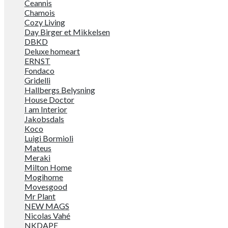
Ceannis
Chamois
Cozy Living
Day Birger et Mikkelsen
DBKD
Deluxe homeart
ERNST
Fondaco
Gridelli
Hallbergs Belysning
House Doctor
I am Interior
Jakobsdals
Koco
Luigi Bormioli
Mateus
Meraki
Milton Home
Mogihome
Movesgood
Mr Plant
NEW MAGS
Nicolas Vahé
NKDAPE