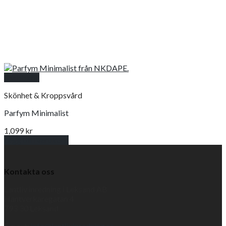
Snabbkoll
Skönhet & Kroppsvård
Parfym Minimalist
1,099
kr
Lägg till i varukorg
Kontakta oss
Lantliv inredning i Leksand AB
Hantverkaregatan 4
793 30 Leksand
E-post:
info@lantlivinredning.se