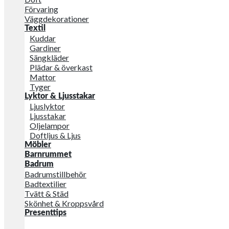
Förvaring
Väggdekorationer
Textil
Kuddar
Gardiner
Sängkläder
Plädar & överkast
Mattor
Tyger
Lyktor & Ljusstakar
Ljuslyktor
Ljusstakar
Oljelampor
Doftljus & Ljus
Möbler
Barnrummet
Badrum
Badrumstillbehör
Badtextilier
Tvätt & Städ
Skönhet & Kroppsvård
Presenttips