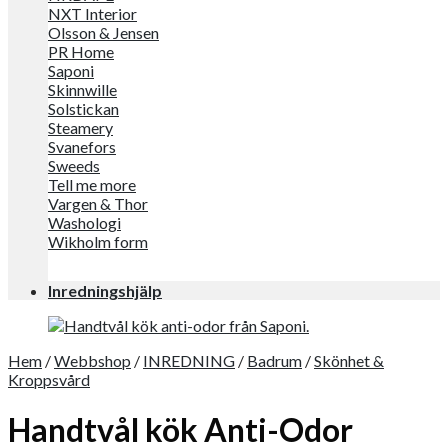
NXT Interior
Olsson & Jensen
PR Home
Saponi
Skinnwille
Solstickan
Steamery
Svanefors
Sweeds
Tell me more
Vargen & Thor
Washologi
Wikholm form
Inredningshjälp
Hem
/
Webbshop
/
INREDNING
/
Badrum
/
Skönhet &
Kroppsvård
Handtvål kök Anti-Odor