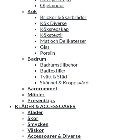
Oljelampor
Kök
Brickor & Skärbrädor
Kök Diverse
Köksredskap
Kökstextil
Mat och Delikatesser
Glas
Porslin
Badrum
Badrumstillbehör
Badtextilier
Tvätt & Städ
Skönhet & Kroppsvård
Barnrummet
Möbler
Presenttips
KLÄDER & ACCESSOARER
Kläder
Skor
Smycken
Väskor
Accessoarer & Diverse