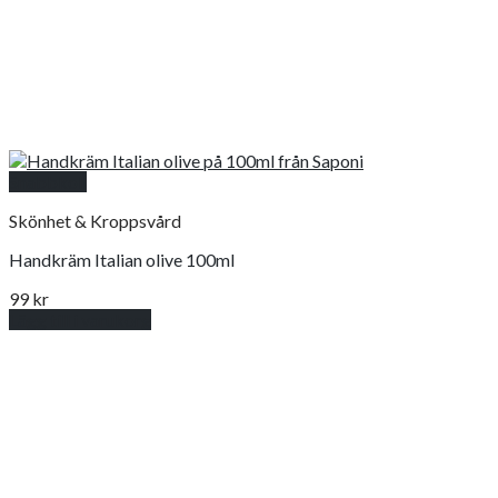
Snabbkoll
Skönhet & Kroppsvård
Handkräm Italian olive 100ml
99
kr
Lägg till i varukorg