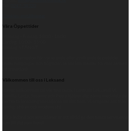
Tel:
0247-34320
Cookies-inställningar
Våra Öppettider
Måndag - Fredag, 10:00 - 18:00
Lördag, 10:00 - 15:00
Söndag, STÄNGT
(med reservation för varierande eller avvikande öppettider
under helgdagar och högtider, se sociala medier för mer aktuell
information)
Välkommen till oss i Leksand
Varmt välkommen till vår fina butik i centrala Leksand! Vi,
Gunilla, Lotta, Susanne och Petra hjälper dig gärna med hitta de
perfekta inredningsdetaljerna till ditt hem. Vi erbjuder allt från
lantlig, stilren och modern stil.
Våra ledord och ambitioner är att alltid ge den bästa servicen vi
kan till dig som kund!