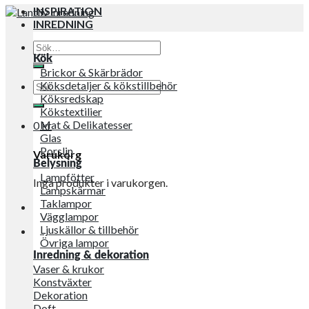
INSPIRATION
INREDNING
Sök
efter:
Kök
Brickor & Skärbrädor
Sök
Köksdetaljer & kökstillbehör
efter:
Köksredskap
Kökstextilier
Mat & Delikatesser
0
kr
Glas
Porslin
Varukorg
Belysning
Lampfötter
Inga produkter i varukorgen.
Lampskärmar
Taklampor
Vägglampor
Ljuskällor & tillbehör
Övriga lampor
Inredning & dekoration
Vaser & krukor
Konstväxter
Dekoration
Doft