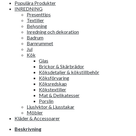
Populära Produkter
INREDNING
Presenttips
Textilier
Belysning
Inredning och dekoration
Badrum
Barnrummet
Jul
Kök
Glas
Brickor & Skärbrädor
Köksdetaljer & kökstillbehör
Köksförvaring
Köksredskap
Kökstextilier
Mat & Delikatesser
Porslin
Ljuslyktor & Ljusstakar
Möbler
Kläder & Accessoarer
Beskrivning