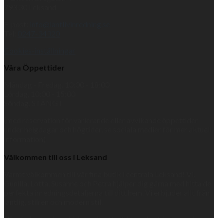
793 30 Leksand
E-post:
info@lantlivinredning.se
Tel:
0247-34320
Cookies-inställningar
Våra Öppettider
Måndag - Fredag, 10:00 - 18:00
Lördag, 10:00 - 15:00
Söndag, STÄNGT
(med reservation för varierande eller avvikande öppettider
under helgdagar och högtider, se sociala medier för mer aktuell
information)
Välkommen till oss i Leksand
Varmt välkommen till vår fina butik i centrala Leksand! Vi,
Gunilla, Lotta, Susanne och Petra hjälper dig gärna med hitta de
perfekta inredningsdetaljerna till ditt hem. Vi erbjuder allt från
lantlig, stilren och modern stil.