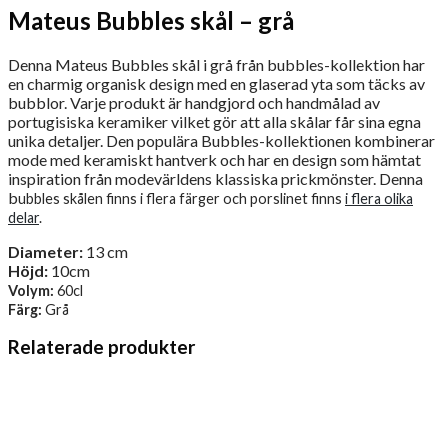
Mateus Bubbles skål – grå
Denna Mateus Bubbles skål i grå från bubbles-kollektion har
en charmig organisk design med en glaserad yta som täcks av
bubblor. Varje produkt är handgjord och handmålad av
portugisiska keramiker vilket gör att alla skålar får sina egna
unika detaljer. Den populära Bubbles-kollektionen kombinerar
mode med keramiskt hantverk och har en design som hämtat
inspiration från modevärldens klassiska prickmönster. Denna
b
ubbles skålen finns i flera färger och porslinet finns
i flera olika
delar
.
Diameter:
13 cm
Höjd:
10cm
Volym:
60cl
Färg:
Grå
Relaterade produkter