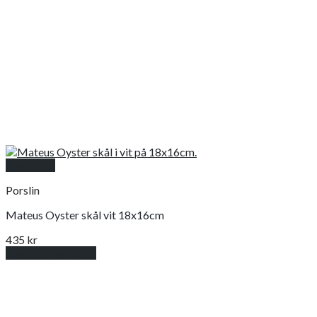
Snabbkoll
Porslin
Mateus Oyster skål vit 18x16cm
435
kr
Lägg till i varukorg