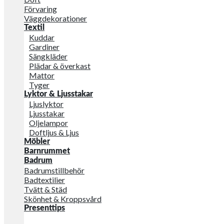
Förvaring
Väggdekorationer
Textil
Kuddar
Gardiner
Sängkläder
Plädar & överkast
Mattor
Tyger
Lyktor & Ljusstakar
Ljuslyktor
Ljusstakar
Oljelampor
Doftljus & Ljus
Möbler
Barnrummet
Badrum
Badrumstillbehör
Badtextilier
Tvätt & Städ
Skönhet & Kroppsvård
Presenttips