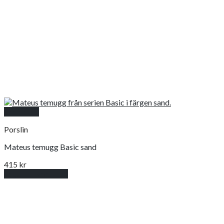
Snabbkoll
Porslin
Mateus temugg Basic sand
415
kr
Lägg till i varukorg