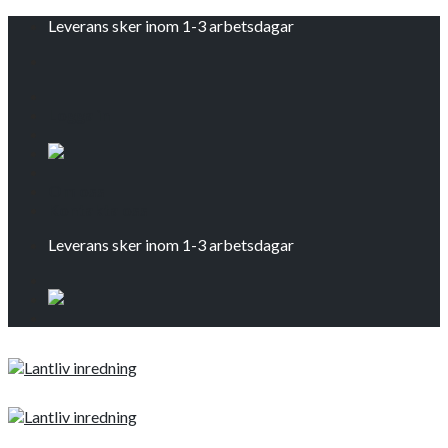
Skip
Leverans sker inom 1-3 arbetsdagar
to
content
Logga in
Om oss
Kontakta oss
Leverans sker inom 1-3 arbetsdagar