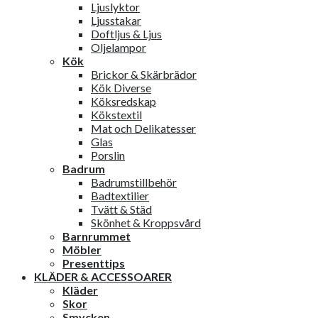
Ljuslyktor
Ljusstakar
Doftljus & Ljus
Oljelampor
Kök
Brickor & Skärbrädor
Kök Diverse
Köksredskap
Kökstextil
Mat och Delikatesser
Glas
Porslin
Badrum
Badrumstillbehör
Badtextilier
Tvätt & Städ
Skönhet & Kroppsvård
Barnrummet
Möbler
Presenttips
KLÄDER & ACCESSOARER
Kläder
Skor
Smycken