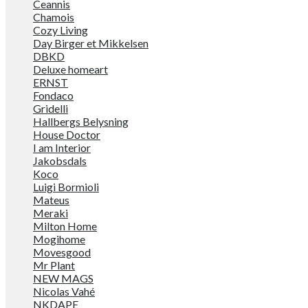
Ceannis
Chamois
Cozy Living
Day Birger et Mikkelsen
DBKD
Deluxe homeart
ERNST
Fondaco
Gridelli
Hallbergs Belysning
House Doctor
I am Interior
Jakobsdals
Koco
Luigi Bormioli
Mateus
Meraki
Milton Home
Mogihome
Movesgood
Mr Plant
NEW MAGS
Nicolas Vahé
NKDAPE