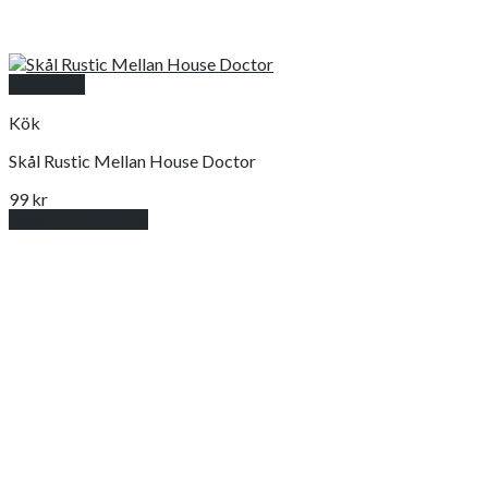
Snabbkoll
Kök
Skål Rustic Mellan House Doctor
99
kr
Lägg till i varukorg