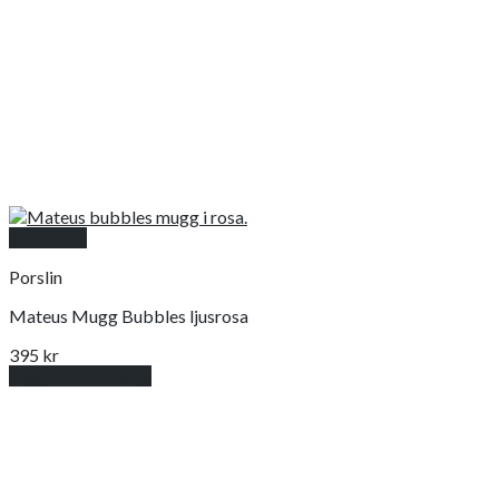
Snabbkoll
Porslin
Mateus Mugg Bubbles ljusrosa
395
kr
Lägg till i varukorg