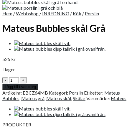
Hem
/
Webbshop
/
INREDNING
/
Kök
/
Porslin
Mateus Bubbles skål Grå
525
kr
I lager
Mateus
Bubbles
Lägg till i varukorg
skål
Artikelnr:
EBCZ64MB
Kategori:
Porslin
Etiketter:
Mateus
Grå
Bubbles
,
Mateus grå
,
Mateus skål
,
Skålar
Varumärke:
Mateus
mängd
PRODUKTER