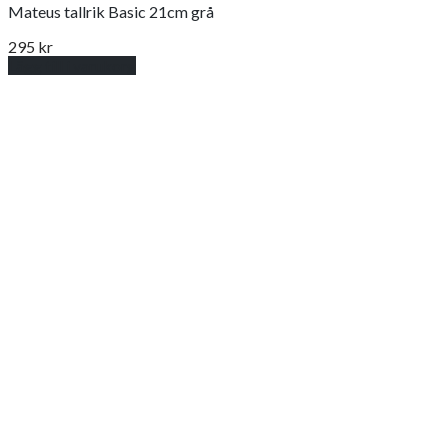
Mateus tallrik Basic 21cm grå
295
kr
Lägg till i varukorg