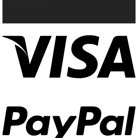
Våra ledord och ambitioner är att alltid ge den bästa servicen vi
kan till dig som kund!