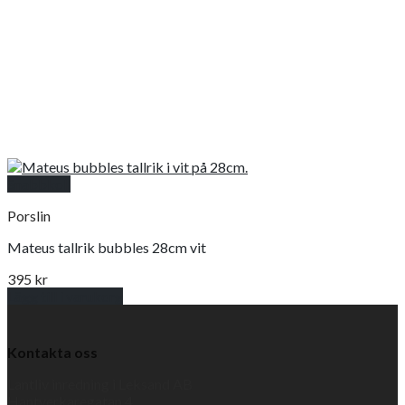
Snabbkoll
Porslin
Mateus tallrik bubbles 28cm vit
395
kr
Lägg till i varukorg
Kontakta oss
Lantliv inredning i Leksand AB
Hantverkaregatan 4