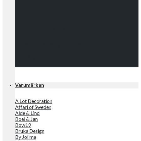
Kolla in alla
våra snygga
kläder!
Varumärken
A Lot Decoration
Affari of Sweden
Alde & Lind
Boel & Jan
Bow19
Bruka Design
By Jolima