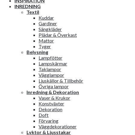
INSPIRATION
INREDNING
Textil
Kuddar
Gardiner
Sängkläder
Plädar & Överkast
Mattor
Tyger
Belysning
Lampfötter
Lampskärmar
Taklampor
Vägglampor
Ljuskällor & Tillbehör
Övriga lampor
Inredning & Dekoration
Vaser & Krukor
Konstväxter
Dekoration
Doft
Förvaring
Väggdekorationer
Lyktor & Ljusstakar