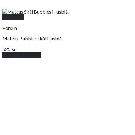
Snabbkoll
Porslin
Mateus Bubbles skål Ljusblå
525
kr
Lägg till i varukorg