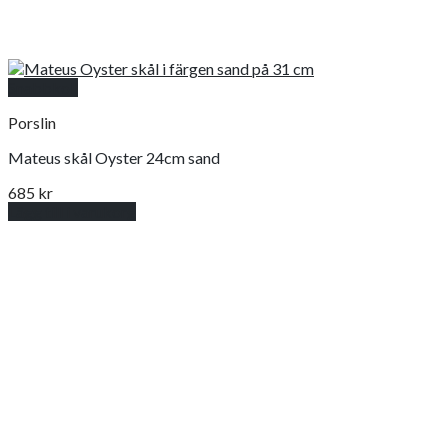
Snabbkoll
Porslin
Mateus skål Oyster 24cm sand
685
kr
Lägg till i varukorg