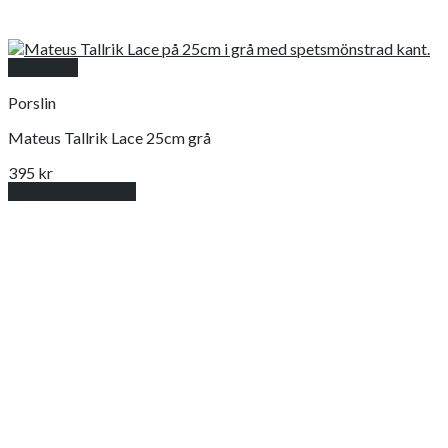
Snabbkoll
Porslin
Mateus Tallrik Lace 25cm grå
395
kr
Lägg till i varukorg